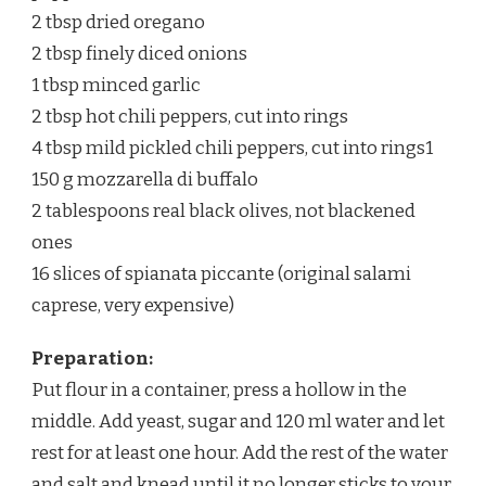
2 tbsp dried oregano
2 tbsp finely diced onions
1 tbsp minced garlic
2 tbsp hot chili peppers, cut into rings
4 tbsp mild pickled chili peppers, cut into rings1
150 g mozzarella di buffalo
2 tablespoons real black olives, not blackened
ones
16 slices of spianata piccante (original salami
caprese, very expensive)
Preparation:
Put flour in a container, press a hollow in the
middle. Add yeast, sugar and 120 ml water and let
rest for at least one hour. Add the rest of the water
and salt and knead until it no longer sticks to your