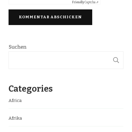
Friendly
Captcha ⇗
Suchen
S
Categories
Africa
Afrika