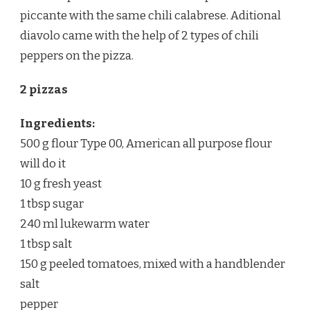
piccante with the same chili calabrese. Aditional
diavolo came with the help of 2 types of chili
peppers on the pizza.
2 pizzas
Ingredients:
500 g flour Type 00, American all purpose flour
will do it
10 g fresh yeast
1 tbsp sugar
240 ml lukewarm water
1 tbsp salt
150 g peeled tomatoes, mixed with a handblender
salt
pepper