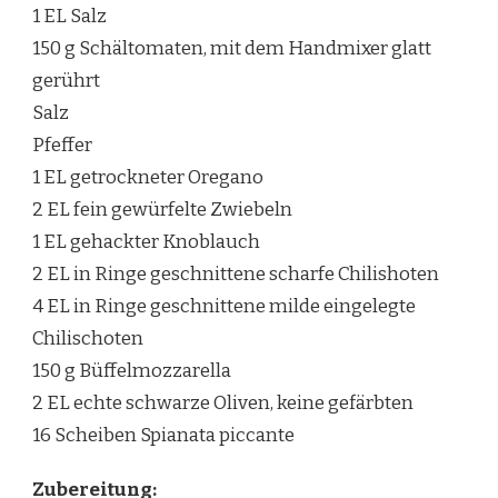
1 EL Salz
150 g Schältomaten, mit dem Handmixer glatt
gerührt
Salz
Pfeffer
1 EL getrockneter Oregano
2 EL fein gewürfelte Zwiebeln
1 EL gehackter Knoblauch
2 EL in Ringe geschnittene scharfe Chilishoten
4 EL in Ringe geschnittene milde eingelegte
Chilischoten
150 g Büffelmozzarella
2 EL echte schwarze Oliven, keine gefärbten
16 Scheiben Spianata piccante
Zubereitung: