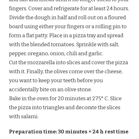
fingers. Cover and refrigerate for at least 24 hours.
Divide the dough in half and roll out on a floured
board using either your fingers or a rolling pin to
form a flat patty. Place in a pizza tray and spread
with the blended tomatoes. Sprinkle with salt,
pepper, oregano, onion, chili and garlic.
Cut the mozzarella into slices and cover the pizza
with it. Finally, the olives come over the cheese,
you want to keep your teeth before you
accidentally bite on an olive stone.
Bake in the oven for 20 minutes at 275° C. Slice
the pizza into triangles and decorate the slices
with salami.
Preparation time: 30 minutes + 24 h rest time