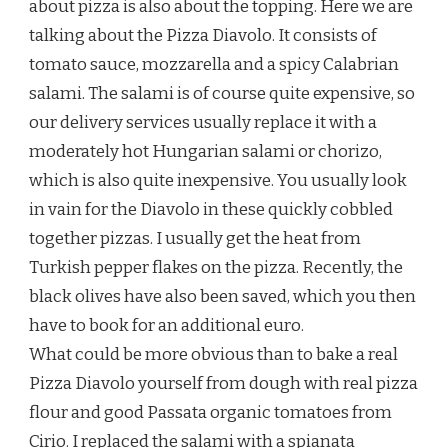
about pizza is also about the topping. Here we are
talking about the Pizza Diavolo. It consists of
tomato sauce, mozzarella and a spicy Calabrian
salami. The salami is of course quite expensive, so
our delivery services usually replace it with a
moderately hot Hungarian salami or chorizo,
which is also quite inexpensive. You usually look
in vain for the Diavolo in these quickly cobbled
together pizzas. I usually get the heat from
Turkish pepper flakes on the pizza. Recently, the
black olives have also been saved, which you then
have to book for an additional euro.
What could be more obvious than to bake a real
Pizza Diavolo yourself from dough with real pizza
flour and good Passata organic tomatoes from
Cirio. I replaced the salami with a spianata