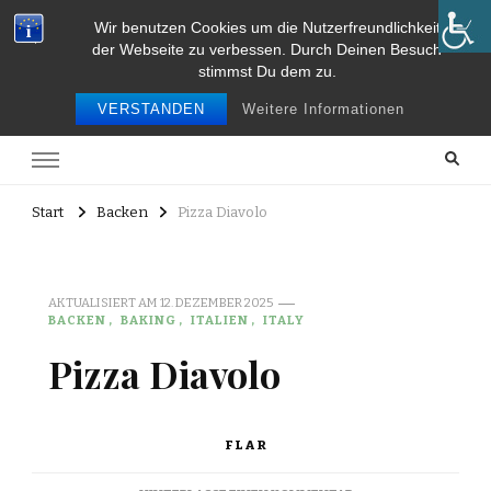
Wir benutzen Cookies um die Nutzerfreundlichkeit
Food and Travel
der Webseite zu verbessen. Durch Deinen Besuch
stimmst Du dem zu.
Food and travel
VERSTANDEN
Weitere Informationen
Start
Backen
Pizza Diavolo
AKTUALISIERT AM
12. DEZEMBER 2025
BACKEN
BAKING
ITALIEN
ITALY
Pizza Diavolo
FLAR