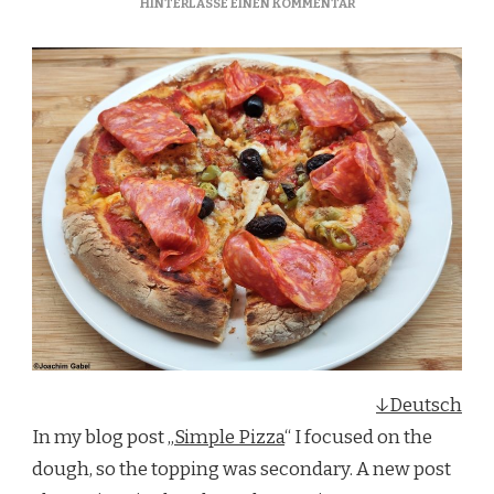
ZU
HINTERLASSE EINEN KOMMENTAR
PIZZA
DIAVOLO
↓Deutsch
In my blog post „
Simple Pizza
“ I focused on the
dough, so the topping was secondary. A new post