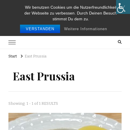
Wir benutzen Cookies um die Nutzerfreundlichkeit
Food and Travel
der Webseite zu verbessen. Durch Deinen Besuch
stimmst Du dem zu.
Food and travel
VERSTANDEN
Weitere Informationen
Start
East Prussia
East Prussia
Showing: 1 - 1 of 1 RESULTS