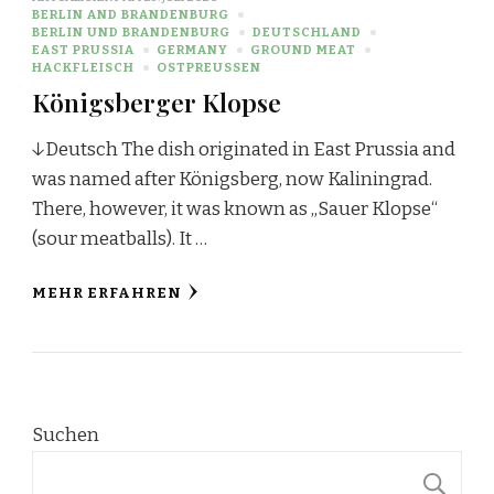
BERLIN AND BRANDENBURG
BERLIN UND BRANDENBURG
DEUTSCHLAND
EAST PRUSSIA
GERMANY
GROUND MEAT
HACKFLEISCH
OSTPREUSSEN
Königsberger Klopse
↓Deutsch The dish originated in East Prussia and
was named after Königsberg, now Kaliningrad.
There, however, it was known as „Sauer Klopse“
(sour meatballs). It …
MEHR ERFAHREN
Suchen
S