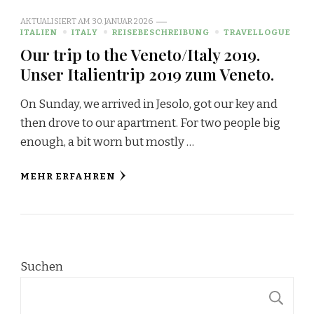
AKTUALISIERT AM
30. JANUAR 2026
ITALIEN
ITALY
REISEBESCHREIBUNG
TRAVELLOGUE
Our trip to the Veneto/Italy 2019.
Unser Italientrip 2019 zum Veneto.
On Sunday, we arrived in Jesolo, got our key and
then drove to our apartment. For two people big
enough, a bit worn but mostly …
MEHR ERFAHREN
Suchen
S