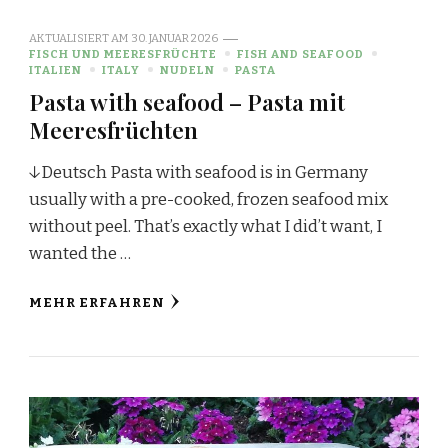
AKTUALISIERT AM
30. JANUAR 2026
FISCH UND MEERESFRÜCHTE
FISH AND SEAFOOD
ITALIEN
ITALY
NUDELN
PASTA
Pasta with seafood – Pasta mit
Meeresfrüchten
↓Deutsch Pasta with seafood is in Germany
usually with a pre-cooked, frozen seafood mix
without peel. That’s exactly what I did’t want, I
wanted the …
MEHR ERFAHREN