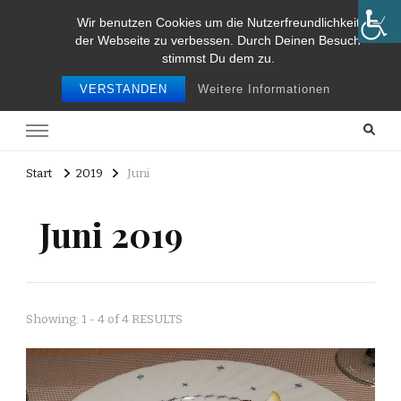
Wir benutzen Cookies um die Nutzerfreundlichkeit
Food and Travel
der Webseite zu verbessen. Durch Deinen Besuch
stimmst Du dem zu.
Food and travel
VERSTANDEN
Weitere Informationen
Start
2019
Juni
Juni 2019
Showing: 1 - 4 of 4 RESULTS