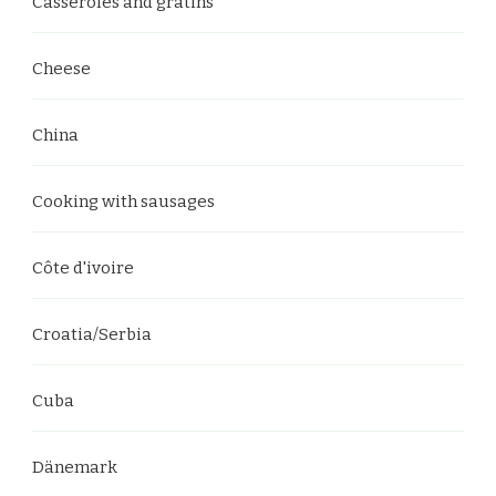
Casseroles and gratins
Cheese
China
Cooking with sausages
Côte d'ivoire
Croatia/Serbia
Cuba
Dänemark