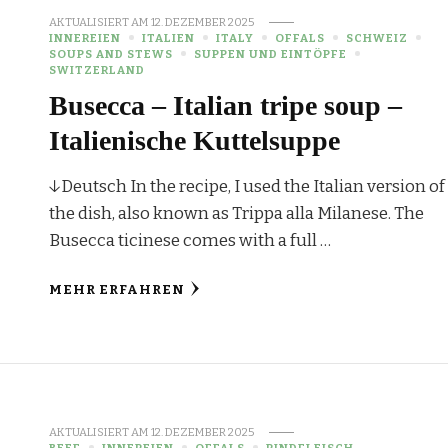
AKTUALISIERT AM
12. DEZEMBER 2025
INNEREIEN
ITALIEN
ITALY
OFFALS
SCHWEIZ
SOUPS AND STEWS
SUPPEN UND EINTÖPFE
SWITZERLAND
Busecca – Italian tripe soup –
Italienische Kuttelsuppe
↓Deutsch In the recipe, I used the Italian version of
the dish, also known as Trippa alla Milanese. The
Busecca ticinese comes with a full …
MEHR ERFAHREN
AKTUALISIERT AM
12. DEZEMBER 2025
BEEF
INNEREIEN
OFFALS
RINDFLEISCH