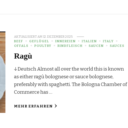
AKTUALISIERT AM
12. DEZEMBER 2025
BEEF
GEFLÜGEL
INNEREIEN
ITALIEN
ITALY
OFFALS
POULTRY
RINDFLEISCH
SAUCEN
SAUCES
Ragù
↓Deutsch Almost all over the world this is known
as either ragù bolognese or sauce bolognese,
preferably with spaghetti. The Bologna Chamber of
Commerce has …
MEHR ERFAHREN