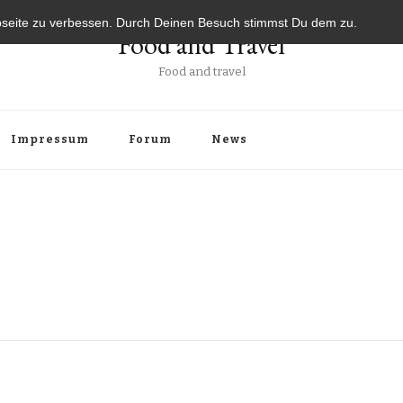
bseite zu verbessen. Durch Deinen Besuch stimmst Du dem zu.
Food and Travel
Food and travel
Impressum
Forum
News