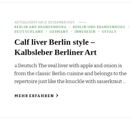
AKTUALISIERT AM
12. DEZEMBER 2025
BERLIN AND BRANDENBURG
BERLIN UND BRANDENBURG
DEUTSCHLAND
GERMANY
INNEREIEN
OFFALS
Calf liver Berlin style –
Kalbsleber Berliner Art
↓Deutsch The veal liver with apple and onion is
from the classic Berlin cuisine and belongs to the
repertoire just like the knuckle with sauerkraut …
MEHR ERFAHREN