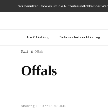
Wir benutzen Cookies um die Nutzerfreundlichkeit der We
A – Z Listing
Datenschutzerklärung
Start
Offals
Offals
Showing: 1 - 10 of 17 RESULTS