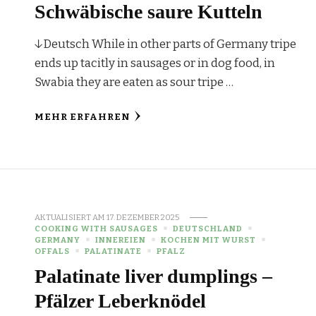
Schwäbische saure Kutteln
↓Deutsch While in other parts of Germany tripe
ends up tacitly in sausages or in dog food, in
Swabia they are eaten as sour tripe …
MEHR ERFAHREN
AKTUALISIERT AM
17. DEZEMBER 2025
COOKING WITH SAUSAGES
DEUTSCHLAND
GERMANY
INNEREIEN
KOCHEN MIT WURST
OFFALS
PALATINATE
PFALZ
Palatinate liver dumplings –
Pfälzer Leberknödel