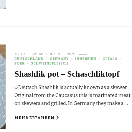
AKTUALISIERT AM
12. DEZEMBER 2025
DEUTSCHLAND
GERMANY
INNEREIEN
OFFALS
PORK
SCHWEINEFLEISCH
Shashlik pot – Schaschliktopf
↓Deutsch Shashlik is actually known as a skewer.
Original from the Caucasus this is marinated meat
on skewers and grilled. In Germany they make a …
MEHR ERFAHREN