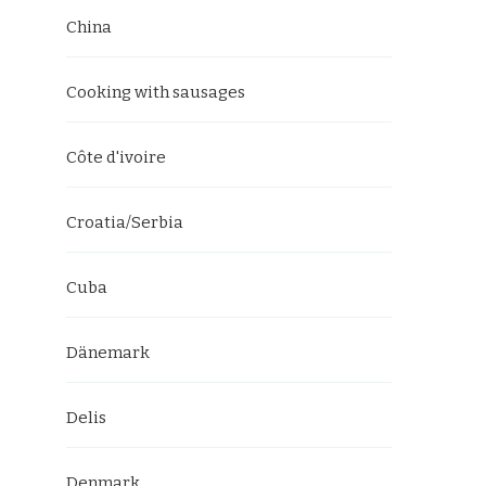
China
Cooking with sausages
Côte d'ivoire
Croatia/Serbia
Cuba
Dänemark
Delis
Denmark