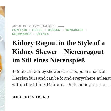
AKTUALISIERT AM
28. MAI 2026
FUN FAIR
HESSE
HESSEN
INNEREIEN
JAHRMARKT
OFFALS
Kidney Ragout in the Style of a
Kidney Skewer – Nierenragout
im Stil eines Nierenspieß
↓Deutsch Kidney skewers are a popular snack at
Hessian fairs and can be found everywhere, at least
within the Rhine-Main area. Pork kidneys are cut …
MEHR ERFAHREN