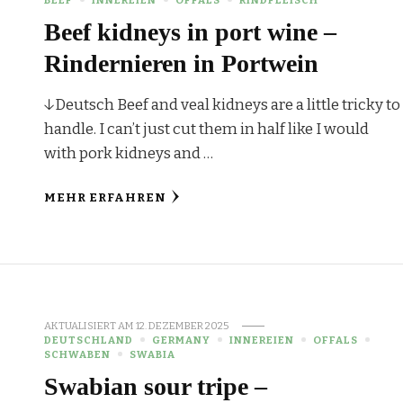
Beef kidneys in port wine –
Rindernieren in Portwein
↓Deutsch Beef and veal kidneys are a little tricky to
handle. I can’t just cut them in half like I would
with pork kidneys and …
MEHR ERFAHREN
AKTUALISIERT AM
12. DEZEMBER 2025
DEUTSCHLAND
GERMANY
INNEREIEN
OFFALS
SCHWABEN
SWABIA
Swabian sour tripe –