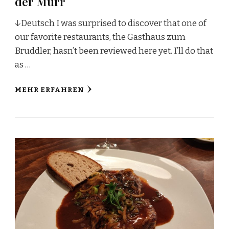
der Murr
↓Deutsch I was surprised to discover that one of
our favorite restaurants, the Gasthaus zum
Bruddler, hasn’t been reviewed here yet. I’ll do that
as …
MEHR ERFAHREN