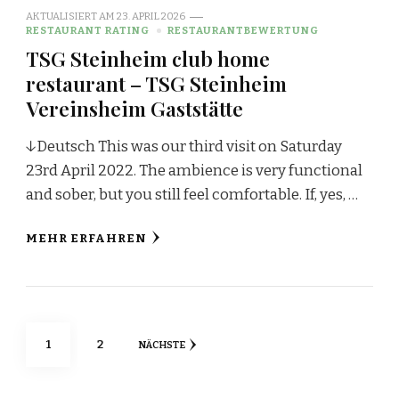
AKTUALISIERT AM
23. APRIL 2026
RESTAURANT RATING
RESTAURANTBEWERTUNG
TSG Steinheim club home
restaurant – TSG Steinheim
Vereinsheim Gaststätte
↓Deutsch This was our third visit on Saturday
23rd April 2022. The ambience is very functional
and sober, but you still feel comfortable. If, yes, …
MEHR ERFAHREN
Seitennummerierung
SEITE
SEITE
1
2
NÄCHSTE
der