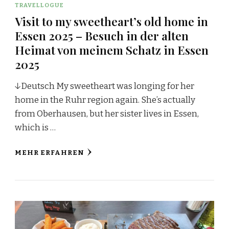
TRAVELLOGUE
Visit to my sweetheart’s old home in
Essen 2025 – Besuch in der alten
Heimat von meinem Schatz in Essen
2025
↓Deutsch My sweetheart was longing for her
home in the Ruhr region again. She’s actually
from Oberhausen, but her sister lives in Essen,
which is …
MEHR ERFAHREN