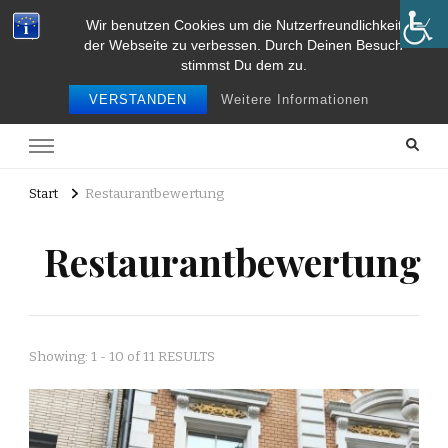
Wir benutzen Cookies um die Nutzerfreundlichkeit
Food and Travel
der Webseite zu verbessen. Durch Deinen Besuch
stimmst Du dem zu.
Food and travel
VERSTANDEN
Weitere Informationen
Start
Restaurantbewertung
Restaurantbewertung
Showing: 1 - 10 of 11 RESULTS