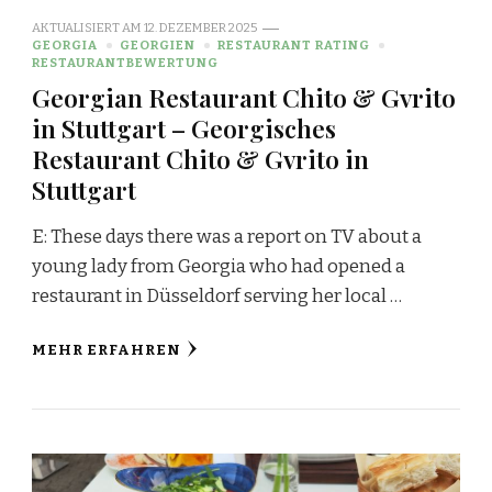
AKTUALISIERT AM
12. DEZEMBER 2025
GEORGIA
GEORGIEN
RESTAURANT RATING
RESTAURANTBEWERTUNG
Georgian Restaurant Chito & Gvrito
in Stuttgart – Georgisches
Restaurant Chito & Gvrito in
Stuttgart
E: These days there was a report on TV about a
young lady from Georgia who had opened a
restaurant in Düsseldorf serving her local …
MEHR ERFAHREN