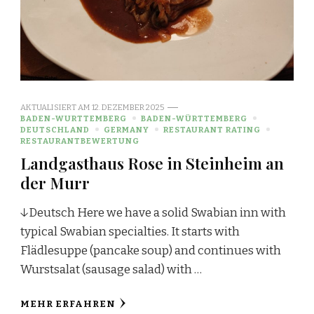
AKTUALISIERT AM
12. DEZEMBER 2025
BADEN-WURTTEMBERG
BADEN-WÜRTTEMBERG
DEUTSCHLAND
GERMANY
RESTAURANT RATING
RESTAURANTBEWERTUNG
Landgasthaus Rose in Steinheim an
der Murr
↓Deutsch Here we have a solid Swabian inn with
typical Swabian specialties. It starts with
Flädlesuppe (pancake soup) and continues with
Wurstsalat (sausage salad) with …
MEHR ERFAHREN