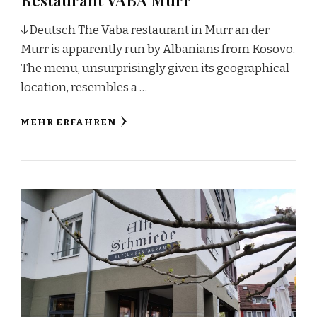
↓Deutsch The Vaba restaurant in Murr an der
Murr is apparently run by Albanians from Kosovo.
The menu, unsurprisingly given its geographical
location, resembles a …
MEHR ERFAHREN