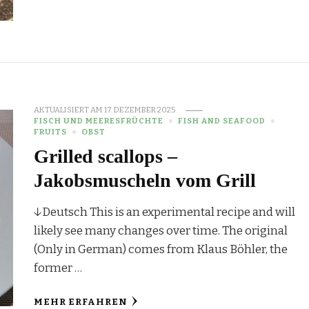
AKTUALISIERT AM
17. DEZEMBER 2025
FISCH UND MEERESFRÜCHTE
FISH AND SEAFOOD
FRUITS
OBST
Grilled scallops –
Jakobsmuscheln vom Grill
↓Deutsch This is an experimental recipe and will
likely see many changes over time. The original
(Only in German) comes from Klaus Böhler, the
former …
MEHR ERFAHREN