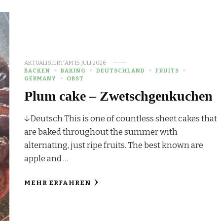
AKTUALISIERT AM
15. JULI 2026
BACKEN
BAKING
DEUTSCHLAND
FRUITS
GERMANY
OBST
Plum cake – Zwetschgenkuchen
↓Deutsch This is one of countless sheet cakes that
are baked throughout the summer with
alternating, just ripe fruits. The best known are
apple and …
MEHR ERFAHREN