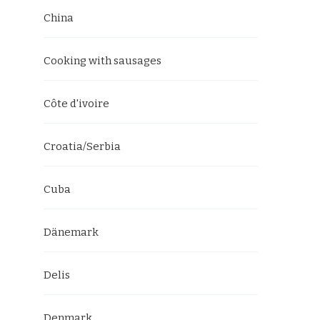
China
Cooking with sausages
Côte d'ivoire
Croatia/Serbia
Cuba
Dänemark
Delis
Denmark