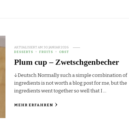
AKTUALISIERT AM
30. JANUAR 2026
DESSERTS
FRUITS
OBST
Plum cup – Zwetschgenbecher
↓Deutsch Normally such a simple combination of
ingredients is not worth a blog post for me, but the
ingredients went together so well that I …
MEHR ERFAHREN