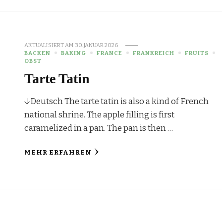
AKTUALISIERT AM
30. JANUAR 2026
BACKEN
BAKING
FRANCE
FRANKREICH
FRUITS
OBST
Tarte Tatin
↓Deutsch The tarte tatin is also a kind of French
national shrine. The apple filling is first
caramelized in a pan. The pan is then …
MEHR ERFAHREN