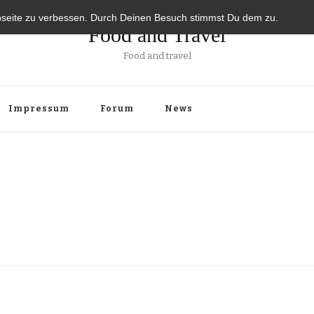
bseite zu verbessen. Durch Deinen Besuch stimmst Du dem zu.
Food and Travel
Food and travel
Impressum
Forum
News