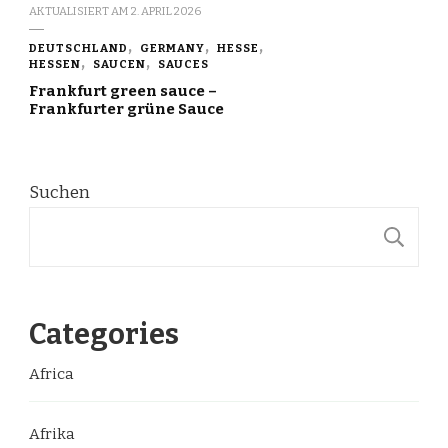
AKTUALISIERT AM
2. APRIL 2026
DEUTSCHLAND
GERMANY
HESSE
HESSEN
SAUCEN
SAUCES
Frankfurt green sauce –
Frankfurter grüne Sauce
Suchen
S
Categories
Africa
Afrika