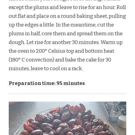
except the plums and leave to rise for an hour. Roll
out flat and place on a round baking sheet, pulling
up the edges a little. In the meantime, cut the
plums in half, core them and spread them on the
dough. Let rise for another 30 minutes. Warm up
the oven to 200° Celsius top and bottom heat
(180° C convection) and bake the cake for 30
minutes, leave to cool on a rack.
Preparation time: 95 minutes