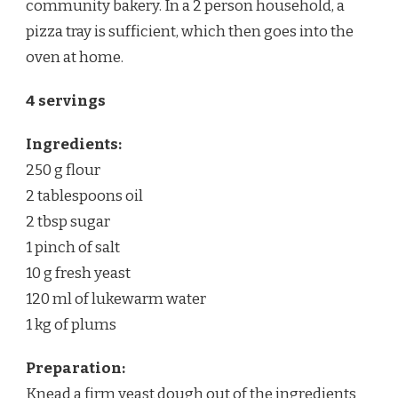
community bakery. In a 2 person household, a
pizza tray is sufficient, which then goes into the
oven at home.
4 servings
Ingredients:
250 g flour
2 tablespoons oil
2 tbsp sugar
1 pinch of salt
10 g fresh yeast
120 ml of lukewarm water
1 kg of plums
Preparation:
Knead a firm yeast dough out of the ingredients