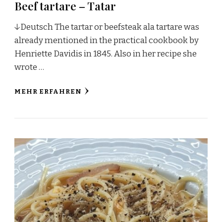
Beef tartare – Tatar
↓Deutsch The tartar or beefsteak ala tartare was
already mentioned in the practical cookbook by
Henriette Davidis in 1845. Also in her recipe she
wrote …
MEHR ERFAHREN