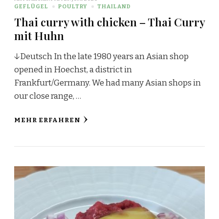
GEFLÜGEL
POULTRY
THAILAND
Thai curry with chicken – Thai Curry
mit Huhn
↓Deutsch In the late 1980 years an Asian shop
opened in Hoechst, a district in
Frankfurt/Germany. We had many Asian shops in
our close range, …
MEHR ERFAHREN