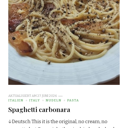
AKTUALISIERT AM
27. JUNI 2026
ITALIEN
ITALY
NUDELN
PASTA
Spaghetti carbonara
↓Deutsch This it is the original, no cream, no