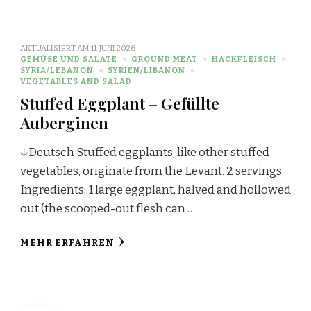
AKTUALISIERT AM
11. JUNI 2026
GEMÜSE UND SALATE
GROUND MEAT
HACKFLEISCH
SYRIA/LEBANON
SYRIEN/LIBANON
VEGETABLES AND SALAD
Stuffed Eggplant – Gefüllte
Auberginen
↓Deutsch Stuffed eggplants, like other stuffed
vegetables, originate from the Levant. 2 servings
Ingredients: 1 large eggplant, halved and hollowed
out (the scooped-out flesh can …
MEHR ERFAHREN