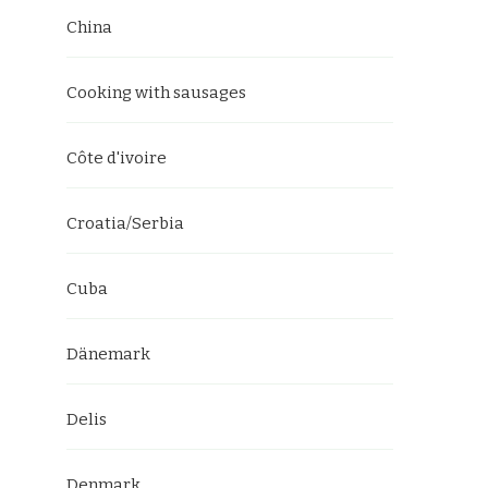
China
Cooking with sausages
Côte d'ivoire
Croatia/Serbia
Cuba
Dänemark
Delis
Denmark