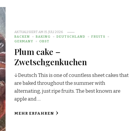
AKTUALISIERT AM
15. JULI 2026
BACKEN
BAKING
DEUTSCHLAND
FRUITS
GERMANY
OBST
Plum cake –
Zwetschgenkuchen
↓Deutsch This is one of countless sheet cakes that
are baked throughout the summer with
alternating, just ripe fruits. The best known are
apple and …
MEHR ERFAHREN