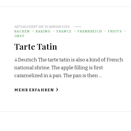
AKTUALISIERT AM
30. JANUAR 2026
BACKEN
BAKING
FRANCE
FRANKREICH
FRUITS
OBST
Tarte Tatin
↓Deutsch The tarte tatin is also a kind of French
national shrine. The apple filling is first
caramelized in a pan. The pan is then …
MEHR ERFAHREN