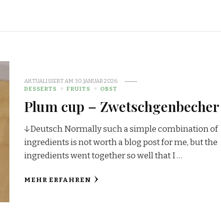
AKTUALISIERT AM
30. JANUAR 2026
DESSERTS
FRUITS
OBST
Plum cup – Zwetschgenbecher
↓Deutsch Normally such a simple combination of
ingredients is not worth a blog post for me, but the
ingredients went together so well that I …
MEHR ERFAHREN