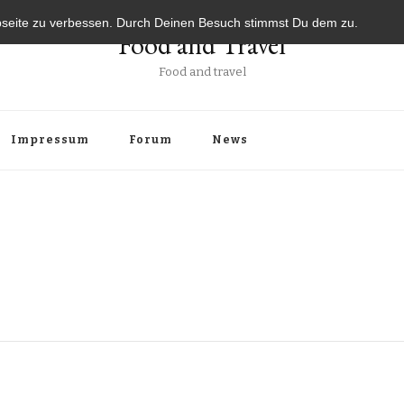
bseite zu verbessen. Durch Deinen Besuch stimmst Du dem zu.
Food and Travel
Food and travel
Impressum
Forum
News