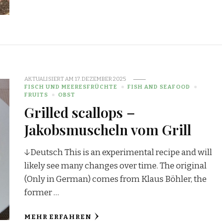
AKTUALISIERT AM
17. DEZEMBER 2025
FISCH UND MEERESFRÜCHTE
FISH AND SEAFOOD
FRUITS
OBST
Grilled scallops –
Jakobsmuscheln vom Grill
↓Deutsch This is an experimental recipe and will
likely see many changes over time. The original
(Only in German) comes from Klaus Böhler, the
former …
MEHR ERFAHREN