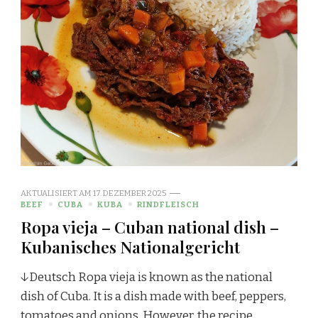
AKTUALISIERT AM
17. DEZEMBER 2025
BEEF
CUBA
KUBA
RINDFLEISCH
Ropa vieja – Cuban national dish –
Kubanisches Nationalgericht
↓Deutsch Ropa vieja is known as the national
dish of Cuba. It is a dish made with beef, peppers,
tomatoes and onions. However, the recipe …