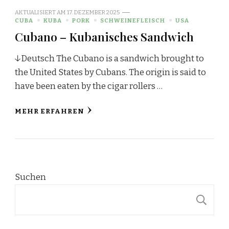
AKTUALISIERT AM
17. DEZEMBER 2025
CUBA
KUBA
PORK
SCHWEINEFLEISCH
USA
Cubano – Kubanisches Sandwich
↓Deutsch The Cubano is a sandwich brought to
the United States by Cubans. The origin is said to
have been eaten by the cigar rollers …
MEHR ERFAHREN
Suchen
S