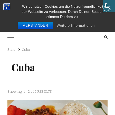
Wir benutzen Cookies um die Nutzerfreundlichkeit
Food and Travel
der Webseite zu verbessen. Durch Deinen Besuch
stimmst Du dem zu.
Food and travel
VERSTANDEN
Weitere Informationen
Start
Cuba
Cuba
Showing: 1 - 2 of 2 RESULTS