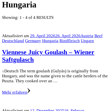
Hungaria
Showing: 1 - 4 of 4 RESULTS
Aktualisiert am
29. April 2026
26. April 2026
Austria
Beef
Deutschland
Germany
Hungaria
Rindfleisch
Ungarn
Viennese Juicy Goulash – Wiener
Saftgulasch
↓Deutsch The term goulash (Gulyás) is originally from
Hungary, and was the name given to the cattle herders of the
Puszta. They cooked over an …
Mehr erfahren
Aktualisiert am
12. Dezember 2025
16. Februar