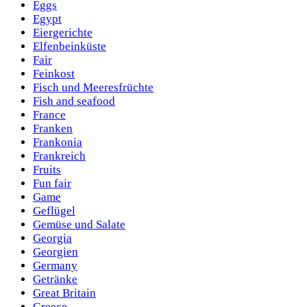
Eggs
Egypt
Eiergerichte
Elfenbeinküste
Fair
Feinkost
Fisch und Meeresfrüchte
Fish and seafood
France
Franken
Frankonia
Frankreich
Fruits
Fun fair
Game
Geflügel
Gemüse und Salate
Georgia
Georgien
Germany
Getränke
Great Britain
Greece