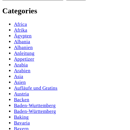
Categories
Africa
Afrika
Ägypten
Albania
Albanien
Anleitung
Appetizer
Arabia
Arabien
Asia
Asien
Aufläufe und Gratins
Austria
Backen
Baden-Wurttemberg
Baden-Württemberg
Baking
Bavaria
Bayern