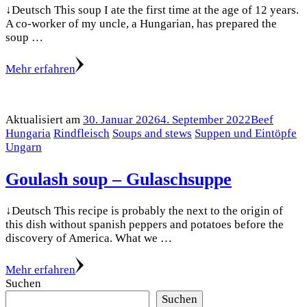
↓Deutsch This soup I ate the first time at the age of 12 years.
A co-worker of my uncle, a Hungarian, has prepared the
soup …
Mehr erfahren
Aktualisiert am
30. Januar 2026
4. September 2022
Beef
Hungaria
Rindfleisch
Soups and stews
Suppen und Eintöpfe
Ungarn
Goulash soup – Gulaschsuppe
↓Deutsch This recipe is probably the next to the origin of
this dish without spanish peppers and potatoes before the
discovery of America. What we …
Mehr erfahren
Suchen
Suchen