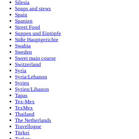
Silesia
Soups and stews
Spain
Spanien
Street Food
Suppen und Eintöpfe
Süße Hauptgerichte
Swabia
Sweden
Sweet main course
Switzerland
Syria
Syria/Lebanon
Syrien
Syrien/Libanon
Tapas
Tex-Mex
TexMex
Thailand
The Netherlands
Travellogue
Türkei
Turkey