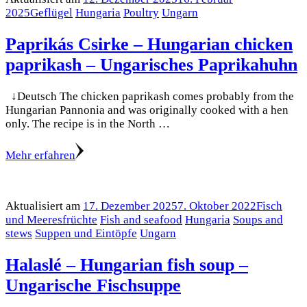
2025
Geflügel
Hungaria
Poultry
Ungarn
Paprikás Csirke – Hungarian chicken
paprikash – Ungarisches Paprikahuhn
↓Deutsch The chicken paprikash comes probably from the
Hungarian Pannonia and was originally cooked with a hen
only. The recipe is in the North …
Mehr erfahren
Aktualisiert am
17. Dezember 2025
7. Oktober 2022
Fisch
und Meeresfrüchte
Fish and seafood
Hungaria
Soups and
stews
Suppen und Eintöpfe
Ungarn
Halaslé – Hungarian fish soup –
Ungarische Fischsuppe