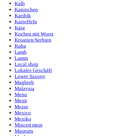
Kalb
Kaninchen
Karibik
Kartoffeln
Käse
Kochen mit Wurst
Kroatien/Serbien
Kuba
Lamb
Lamm
Local shop
Lokales Geschäft
Lower Saxony
Maghreb
Malaysia
Menu
Menü
Messe
Mexico
Mexiko
Minced meat
Museum