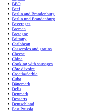
BBQ
Beef
Berlin and Brandenburg
Berlin und Brandenburg
Beverages
Bremen
Bretagne
Brittany
Caribbean
Casseroles and gratins
Cheese
China
Cooking with sausages
Côte d'ivoire
Croatia/Serbia
Cuba
Dänemark
Delis
Denmark
Desserts
Deutschland
East Prussia