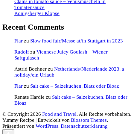
Clams in tomato sauce – Venusmuscheln in
Tomatensauce
Königsberger Klopse
Recent Comments
Flar
zu
Slow food fair/Messe at/in Stuttgart in 2023
Rudolf
zu
Viennese Juicy Goulash – Wiener
Saftgulasch
Astrid Boehner
zu
Netherlands/Niederlande 2023, a
holiday/ein Urlaub
Flar
zu
Salt cake – Salzekuchen, Blatz oder Bloaz
Renate Hardie
zu
Salt cake – Salzekuchen, Blatz oder
Bloaz
© Copyright 2026
Food and Travel
. Alle Rechte vorbehalten.
Yummy Recipe | Entwickelt von
Blossom Themes
.
Präsentiert von
WordPress
.
Datenschutzerklärung