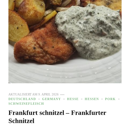
AKTUALISIERT AM
9. APRIL 2026
DEUTSCHLAND
GERMANY
HESSE
HESSEN
PORK
SCHWEINEFLEISCH
Frankfurt schnitzel – Frankfurter
Schnitzel