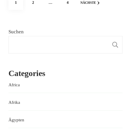
Seitennummerierung
SEITE
SEITE
SEITE
1
2
…
4
NÄCHSTE
der
Beiträge
Suchen
S
Categories
Africa
Afrika
Ägypten