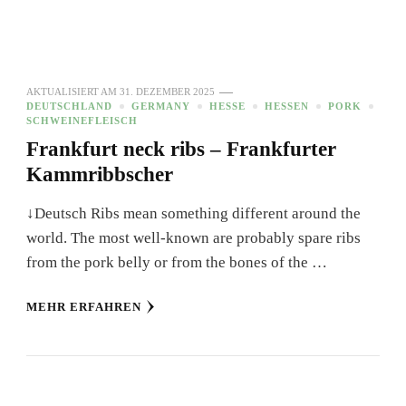
AKTUALISIERT AM
31. DEZEMBER 2025
DEUTSCHLAND
GERMANY
HESSE
HESSEN
PORK
SCHWEINEFLEISCH
Frankfurt neck ribs – Frankfurter
Kammribbscher
↓Deutsch Ribs mean something different around the
world. The most well-known are probably spare ribs
from the pork belly or from the bones of the …
MEHR ERFAHREN