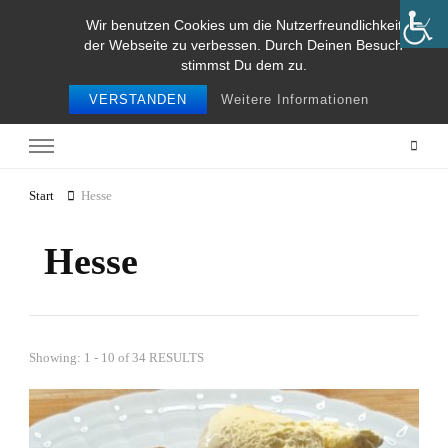
Wir benutzen Cookies um die Nutzerfreundlichkeit
Food and Travel
der Webseite zu verbessen. Durch Deinen Besuch
stimmst Du dem zu.
Food and travel
VERSTANDEN
Weitere Informationen
Start
Hesse
Hesse
Showing: 1 - 10 of 34 RESULTS