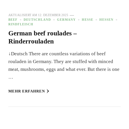
AKTUALISIERT AM
12. DEZEMBER 2025
BEEF
DEUTSCHLAND
GERMANY
HESSE
HESSEN
RINDFLEISCH
German beef roulades –
Rinderrouladen
↓Deutsch There are countless variations of beef
rouladen in Germany. They are stuffed with minced
meat, mushrooms, eggs and what ever. But there is one
…
MEHR ERFAHREN