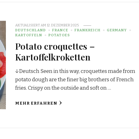
AKTUALISIERT AM
12. DEZEMBER 2025
DEUTSCHLAND
FRANCE
FRANKREICH
GERMANY
KARTOFFELN
POTATOES
Potato croquettes –
Kartoffelkroketten
↓Deutsch Seen in this way, croquettes made from
potato dough are the finer big brothers of French
fries. Crispy on the outside and soft on …
MEHR ERFAHREN