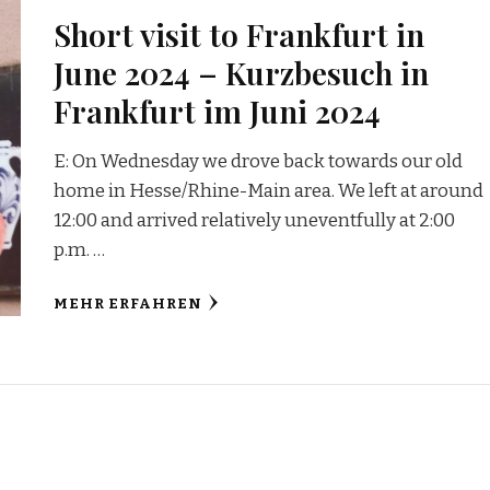
Short visit to Frankfurt in
June 2024 – Kurzbesuch in
Frankfurt im Juni 2024
E: On Wednesday we drove back towards our old
home in Hesse/Rhine-Main area. We left at around
12:00 and arrived relatively uneventfully at 2:00
p.m. …
MEHR ERFAHREN