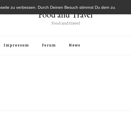
bseite zu verbessen. Durch Deinen Besuch stimmst Du dem zu.
Food and Travel
Food and travel
Impressum
Forum
News