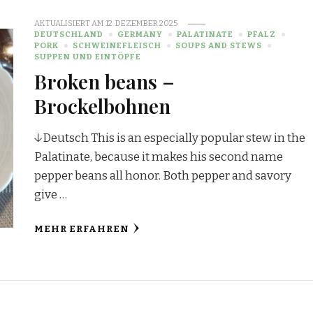
AKTUALISIERT AM
12. DEZEMBER 2025
DEUTSCHLAND
GERMANY
PALATINATE
PFALZ
PORK
SCHWEINEFLEISCH
SOUPS AND STEWS
SUPPEN UND EINTÖPFE
Broken beans –
Brockelbohnen
↓Deutsch This is an especially popular stew in the
Palatinate, because it makes his second name
pepper beans all honor. Both pepper and savory
give …
MEHR ERFAHREN