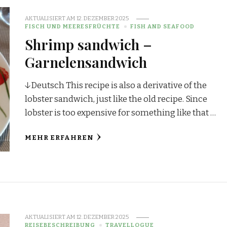
AKTUALISIERT AM
12. DEZEMBER 2025
FISCH UND MEERESFRÜCHTE
FISH AND SEAFOOD
Shrimp sandwich –
Garnelensandwich
↓Deutsch This recipe is also a derivative of the
lobster sandwich, just like the old recipe. Since
lobster is too expensive for something like that …
MEHR ERFAHREN
AKTUALISIERT AM
12. DEZEMBER 2025
REISEBESCHREIBUNG
TRAVELLOGUE