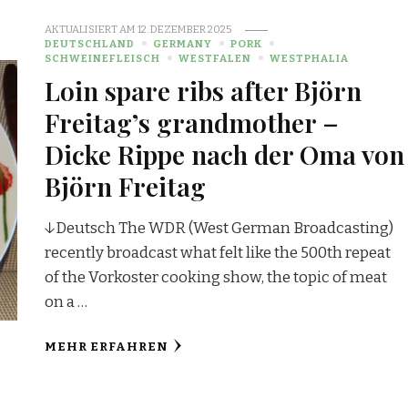
AKTUALISIERT AM
12. DEZEMBER 2025
DEUTSCHLAND
GERMANY
PORK
SCHWEINEFLEISCH
WESTFALEN
WESTPHALIA
Loin spare ribs after Björn
Freitag’s grandmother –
Dicke Rippe nach der Oma von
Björn Freitag
↓Deutsch The WDR (West German Broadcasting)
recently broadcast what felt like the 500th repeat
of the Vorkoster cooking show, the topic of meat
on a …
MEHR ERFAHREN