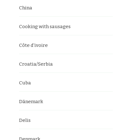
China
Cooking with sausages
Côte d'ivoire
Croatia/Serbia
Cuba
Dänemark
Delis
Denmark