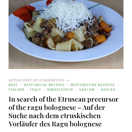
AKTUALISIERT AM
30. JANUAR 2026
BEEF
HISTORICAL RECIPES
HISTORISCHE REZEPTE
ITALIEN
ITALY
RINDFLEISCH
SAUCEN
SAUCES
In search of the Etruscan precursor
of the ragu bolognese – Auf der
Suche nach dem etruskischen
Vorläufer des Ragu bolognese