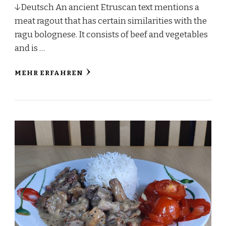
↓Deutsch An ancient Etruscan text mentions a
meat ragout that has certain similarities with the
ragu bolognese. It consists of beef and vegetables
and is …
MEHR ERFAHREN