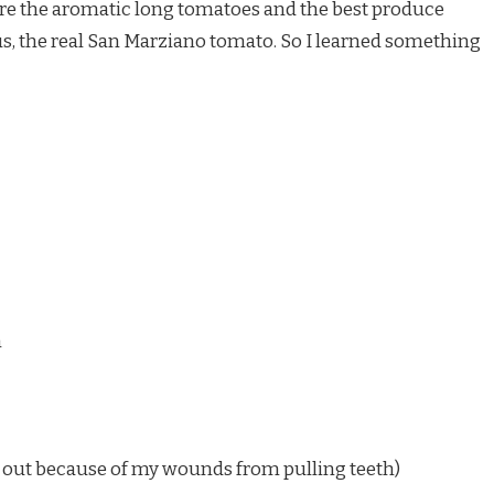
re the aromatic long tomatoes and the best produce
s, the real San Marziano tomato. So I learned something
n
this out because of my wounds from pulling teeth)