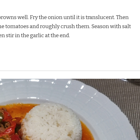
 browns well. Fry the onion until it is translucent. Then
 the tomatoes and roughly crush them. Season with salt
 stir in the garlic at the end.