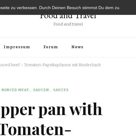
bseite zu verbessen. Durch Deinen Besuch stimmst Du dem zu.
Food and Travel
Food and travel
Impressum
Forum
News
inced beef – Tomaten-Paprikapfanne mit Rinderhack
MINCED MEAT
SAUCEN
SAUCES
pper pan with
 Tomaten-