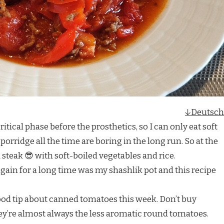
↓Deutsch
itical phase before the prosthetics, so I can only eat soft
rridge all the time are boring in the long run. So at the
teak 😎 with soft-boiled vegetables and rice.
ain for a long time was my shashlik pot and this recipe
od tip about canned tomatoes this week. Don’t buy
y’re almost always the less aromatic round tomatoes.