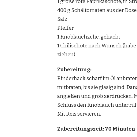
1 große rote Paprikaschote, in St
400 g Schältomaten aus der Dose
Salz
Pfeffer
1 Knoblauchzehe, gehackt
1 Chilischote nach Wunsch (hab
ziehen)
Zubereitung:
Rinderhack scharf im Öl anbraten
mitbraten, bis sie glasig sind. 
angießen und grob zerdrücken. M
Schluss den Knoblauch unter rü
Mit Reis servieren.
Zubereitungszeit: 70 Minuten