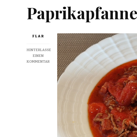
Paprikapfanne
FLAR
HINTERLASSE
EINEN
ZU
KOMMENTAR
TOMATO
AND
PEPPER
PAN
WITH
MINCED
BEEF
–
TOMATEN-
PAPRIKAPFANNE
MIT
RINDERHACK