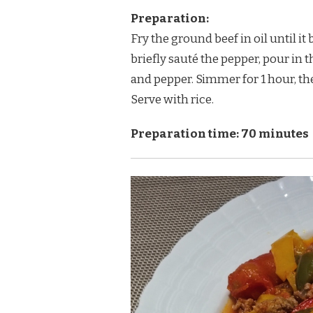
Preparation:
Fry the ground beef in oil until it
briefly sauté the pepper, pour in
and pepper. Simmer for 1 hour, then
Serve with rice.
Preparation time: 70 minutes