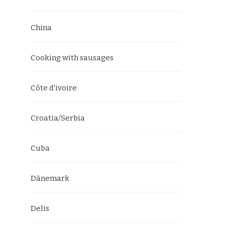
China
Cooking with sausages
Côte d'ivoire
Croatia/Serbia
Cuba
Dänemark
Delis