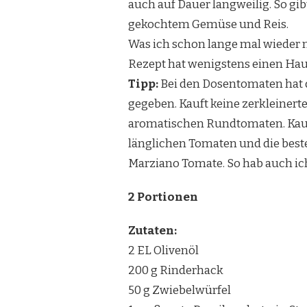
auch auf Dauer langweilig. So gib
gekochtem Gemüse und Reis.
Was ich schon lange mal wieder 
Rezept hat wenigstens einen Hau
Tipp:
Bei den Dosentomaten hat 
gegeben. Kauft keine zerkleinert
aromatischen Rundtomaten. Kauf
länglichen Tomaten und die best
Marziano Tomate. So hab auch ich
2 Portionen
Zutaten:
2 EL Olivenöl
200 g Rinderhack
50 g Zwiebelwürfel