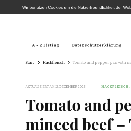
Wir benutzen Cookies um die Nutzerfreundlichkeit der We
A – Z Listing
Datenschutzerklärung
Start
Hackfleisch
Tomato and pepper pan with m
AKTUALISIERT AM
12. DEZEMBER 2025
HACKFLEISCH
Tomato and pe
minced beef –