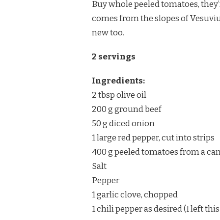
Buy whole peeled tomatoes, they’
comes from the slopes of Vesuviu
new too.
2 servings
Ingredients:
2 tbsp olive oil
200 g ground beef
50 g diced onion
1 large red pepper, cut into strips
400 g peeled tomatoes from a ca
Salt
Pepper
1 garlic clove, chopped
1 chili pepper as desired (I left 