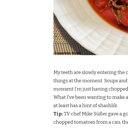
My teeth are slowly entering the cr
things at the moment. Soups and po
moment I’m just having chopped s
What I’ve been wanting to make ag
at least has a hint of shashlik.
Tip:
TV chef Mike Süßer gave a go
chopped tomatoes from a can, the