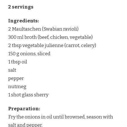
2 servings
Ingredients:
2 Maultaschen (Swabian ravioli)
300 ml broth (beef, chicken, vegetable)
2 tbsp vegetable julienne (carrot, celery)
150 g onions, sliced
1 tbsp oil
salt
pepper
nutmeg
1 shot glass sherry
Preparation:
Fry the onions in oil until browned, season with
salt and pepper.