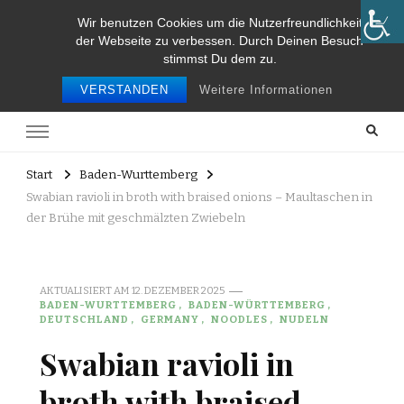
Wir benutzen Cookies um die Nutzerfreundlichkeit
Food and Travel
der Webseite zu verbessen. Durch Deinen Besuch
stimmst Du dem zu.
Food and travel
VERSTANDEN
Weitere Informationen
Start
Baden-Wurttemberg
Swabian ravioli in broth with braised onions – Maultaschen in
der Brühe mit geschmälzten Zwiebeln
AKTUALISIERT AM
12. DEZEMBER 2025
BADEN-WURTTEMBERG
BADEN-WÜRTTEMBERG
DEUTSCHLAND
GERMANY
NOODLES
NUDELN
Swabian ravioli in
broth with braised