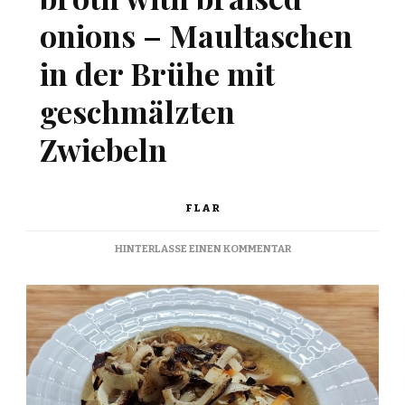
onions – Maultaschen
in der Brühe mit
geschmälzten
Zwiebeln
FLAR
ZU
HINTERLASSE EINEN KOMMENTAR
SWABIAN
RAVIOLI
IN
BROTH
WITH
BRAISED
ONIONS
–
MAULTASCHEN