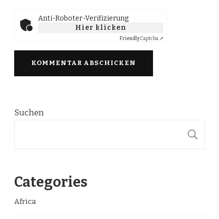
Anti-Roboter-Verifizierung
Hier klicken
Friendly
Captcha ⇗
Suchen
S
Categories
Africa