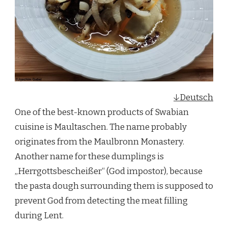
IN
DER
BRÜHE
MIT
GESCHMÄLZTEN
ZWIEBELN
↓Deutsch
One of the best-known products of Swabian
cuisine is Maultaschen. The name probably
originates from the Maulbronn Monastery.
Another name for these dumplings is
„Herrgottsbescheißer“ (God impostor), because
the pasta dough surrounding them is supposed to
prevent God from detecting the meat filling
during Lent.