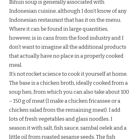
Bihun soup is generally associated with
Indonesian cuisine, although I don’t know of any
Indonesian restaurant that has it on the menu.
Where it can be found in large quantities,
however, is in cans from the food industry and I
don’t want to imagine all the additional products
that actually have no place in a properly cooked
meal.
It’s not rocket science to cook it yourself at home.
The base is a chicken broth, ideally cooked from a
soup hen, from which you can also take about 100
– 150 g of meat (I make a chicken fricassee or a
chicken salad from the remaining meat). I add
lots of fresh vegetables and glass noodles. I
season it with salt, fish sauce, sambal oelek and a
little oil from roasted sesame seeds. The fish