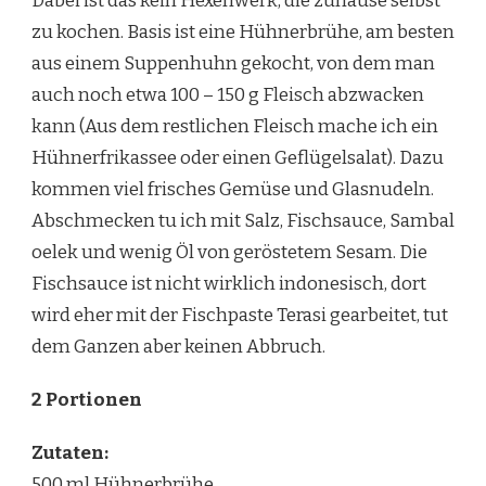
Dabei ist das kein Hexenwerk, die zuhause selbst
zu kochen. Basis ist eine Hühnerbrühe, am besten
aus einem Suppenhuhn gekocht, von dem man
auch noch etwa 100 – 150 g Fleisch abzwacken
kann (Aus dem restlichen Fleisch mache ich ein
Hühnerfrikassee oder einen Geflügelsalat). Dazu
kommen viel frisches Gemüse und Glasnudeln.
Abschmecken tu ich mit Salz, Fischsauce, Sambal
oelek und wenig Öl von geröstetem Sesam. Die
Fischsauce ist nicht wirklich indonesisch, dort
wird eher mit der Fischpaste Terasi gearbeitet, tut
dem Ganzen aber keinen Abbruch.
2 Portionen
Zutaten:
500 ml Hühnerbrühe