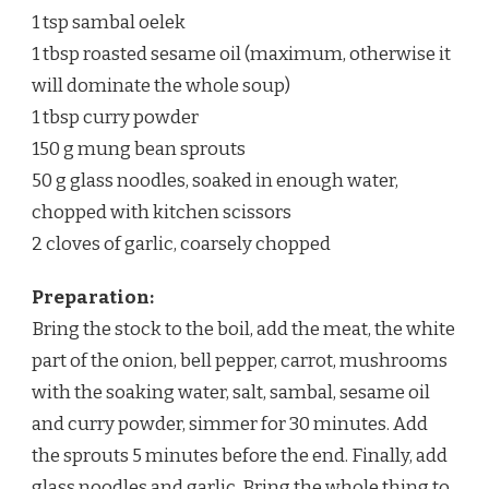
1 tsp sambal oelek
1 tbsp roasted sesame oil (maximum, otherwise it
will dominate the whole soup)
1 tbsp curry powder
150 g mung bean sprouts
50 g glass noodles, soaked in enough water,
chopped with kitchen scissors
2 cloves of garlic, coarsely chopped
Preparation:
Bring the stock to the boil, add the meat, the white
part of the onion, bell pepper, carrot, mushrooms
with the soaking water, salt, sambal, sesame oil
and curry powder, simmer for 30 minutes. Add
the sprouts 5 minutes before the end. Finally, add
glass noodles and garlic. Bring the whole thing to