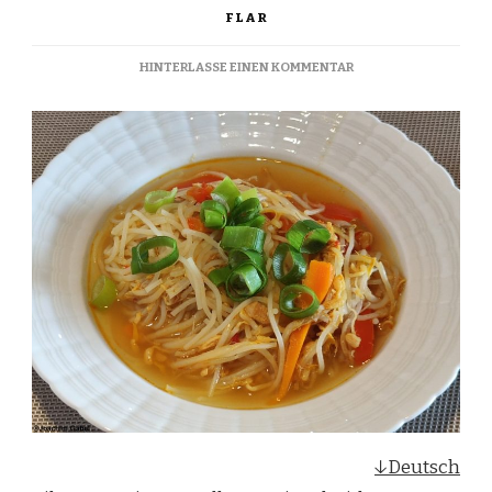
FLAR
ZU
HINTERLASSE EINEN KOMMENTAR
BIHUN
SOUP
–
BIHUN
SUPPE
↓Deutsch