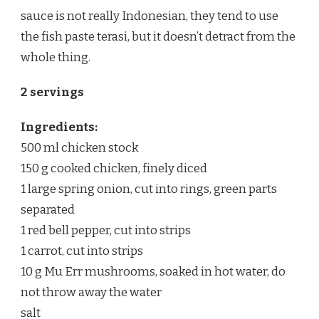
sauce is not really Indonesian, they tend to use
the fish paste terasi, but it doesn’t detract from the
whole thing.
2 servings
Ingredients:
500 ml chicken stock
150 g cooked chicken, finely diced
1 large spring onion, cut into rings, green parts
separated
1 red bell pepper, cut into strips
1 carrot, cut into strips
10 g Mu Err mushrooms, soaked in hot water, do
not throw away the water
salt