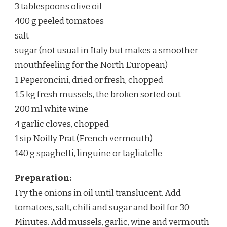
3 tablespoons olive oil
400 g peeled tomatoes
salt
sugar (not usual in Italy but makes a smoother
mouthfeeling for the North European)
1 Peperoncini, dried or fresh, chopped
1.5 kg fresh mussels, the broken sorted out
200 ml white wine
4 garlic cloves, chopped
1 sip Noilly Prat (French vermouth)
140 g spaghetti, linguine or tagliatelle
Preparation:
Fry the onions in oil until translucent. Add
tomatoes, salt, chili and sugar and boil for 30
Minutes. Add mussels, garlic, wine and vermouth