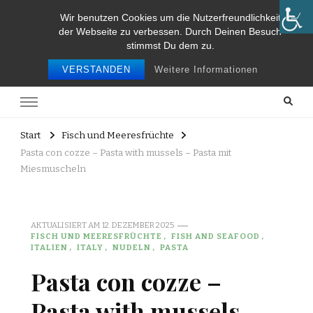
Wir benutzen Cookies um die Nutzerfreundlichkeit
Food and Travel
der Webseite zu verbessen. Durch Deinen Besuch
stimmst Du dem zu.
Food and travel
VERSTANDEN
Weitere Informationen
Start
Fisch und Meeresfrüchte
Pasta con cozze – Pasta with mussels – Pasta mit
Miesmuscheln
AKTUALISIERT AM
12. DEZEMBER 2025
FISCH UND MEERESFRÜCHTE
FISH AND SEAFOOD
ITALIEN
ITALY
NUDELN
PASTA
Pasta con cozze –
Pasta with mussels –