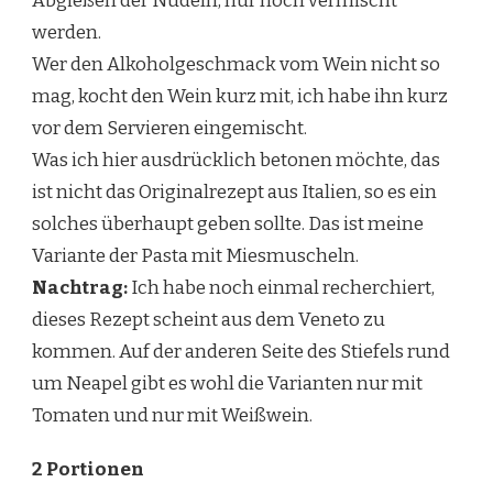
Abgießen der Nudeln, nur noch vermischt
werden.
Wer den Alkoholgeschmack vom Wein nicht so
mag, kocht den Wein kurz mit, ich habe ihn kurz
vor dem Servieren eingemischt.
Was ich hier ausdrücklich betonen möchte, das
ist nicht das Originalrezept aus Italien, so es ein
solches überhaupt geben sollte. Das ist meine
Variante der Pasta mit Miesmuscheln.
Nachtrag:
Ich habe noch einmal recherchiert,
dieses Rezept scheint aus dem Veneto zu
kommen. Auf der anderen Seite des Stiefels rund
um Neapel gibt es wohl die Varianten nur mit
Tomaten und nur mit Weißwein.
2 Portionen