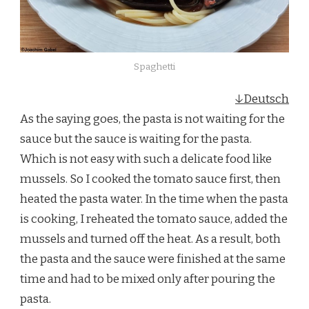
Spaghetti
↓Deutsch
As the saying goes, the pasta is not waiting for the
sauce but the sauce is waiting for the pasta.
Which is not easy with such a delicate food like
mussels. So I cooked the tomato sauce first, then
heated the pasta water. In the time when the pasta
is cooking, I reheated the tomato sauce, added the
mussels and turned off the heat. As a result, both
the pasta and the sauce were finished at the same
time and had to be mixed only after pouring the
pasta.