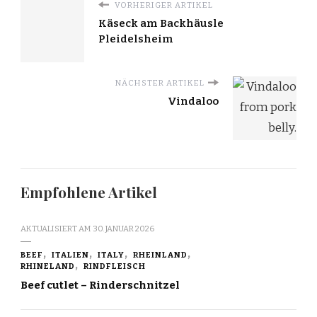
VORHERIGER ARTIKEL
Käseck am Backhäusle
Pleidelsheim
NÄCHSTER ARTIKEL
Vindaloo
Empfohlene Artikel
AKTUALISIERT AM
30. JANUAR 2026
BEEF
ITALIEN
ITALY
RHEINLAND
RHINELAND
RINDFLEISCH
Beef cutlet – Rinderschnitzel