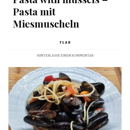
Pasta mit
Miesmuscheln
FLAR
ZU
HINTERLASSE EINEN KOMMENTAR
PASTA
CON
COZZE
–
PASTA
WITH
MUSSELS
–
PASTA
MIT
MIESMUSCHELN