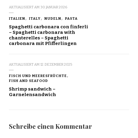
AKTUALISIERT AM
30. JANUAR 2026
ITALIEN
ITALY
NUDELN
PASTA
Spaghetti carbonara con finferli
– Spaghetti carbonara with
chanterelles – Spaghetti
carbonara mit Pfifferlingen
AKTUALISIERT AM
12. DEZEMBER 2025
FISCH UND MEERESFRÜCHTE
FISH AND SEAFOOD
Shrimp sandwich –
Garnelensandwich
Schreibe einen Kommentar