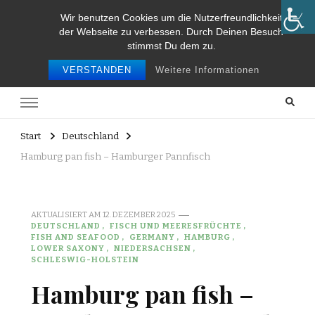
Wir benutzen Cookies um die Nutzerfreundlichkeit
Food and Travel
der Webseite zu verbessen. Durch Deinen Besuch
stimmst Du dem zu.
Food and travel
VERSTANDEN
Weitere Informationen
Start
Deutschland
Hamburg pan fish – Hamburger Pannfisch
AKTUALISIERT AM
12. DEZEMBER 2025
DEUTSCHLAND
FISCH UND MEERESFRÜCHTE
FISH AND SEAFOOD
GERMANY
HAMBURG
LOWER SAXONY
NIEDERSACHSEN
SCHLESWIG-HOLSTEIN
Hamburg pan fish –