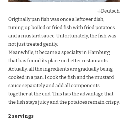
↓Deutsch
Originally pan fish was once a leftover dish,
tuning up boiled or fried fish with fried potatoes
and a mustard sauce. Unfortunately, the fish was
not just treated gently.
Meanwhile, it became a specialty in Hamburg
that has found its place on better restaurants.
Actually, all the ingredients are gradually being
cooked in a pan. I cook the fish and the mustard
sauce separately and add all components
together at the end. This has the advantage that
the fish stays juicy and the potatoes remain crispy.
2 servings