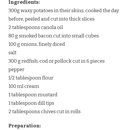
Ingredients:
300g waxy potatoes in their skins, cooked the day
before, peeled and cut into thick slices
2 tablespoons canola oil
80 g smoked bacon cut into small cubes
100 g onions, finely diced
salt
300 g redfish, cod or pollock cut in 6 pieces
pepper
1/2 tablespoon flour
100 ml cream
1 tablespoon mustard
1 tablespoon dill tips
2 tablespoons chives cut in rolls
Preparation: