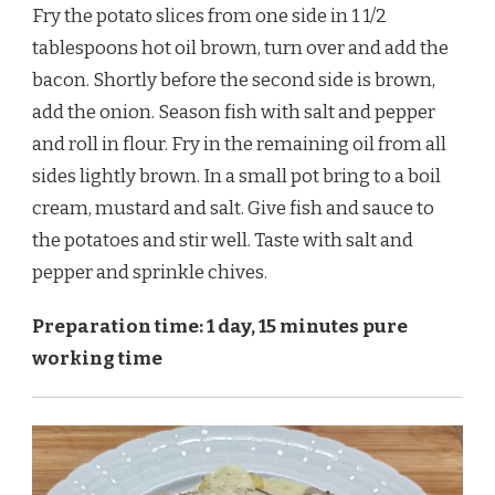
Fry the potato slices from one side in 1 1/2
tablespoons hot oil brown, turn over and add the
bacon. Shortly before the second side is brown,
add the onion. Season fish with salt and pepper
and roll in flour. Fry in the remaining oil from all
sides lightly brown. In a small pot bring to a boil
cream, mustard and salt. Give fish and sauce to
the potatoes and stir well. Taste with salt and
pepper and sprinkle chives.
Preparation time: 1 day, 15 minutes pure
working time