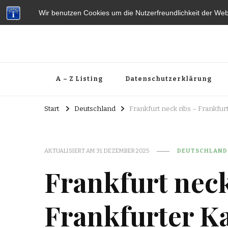
Wir benutzen Cookies um die Nutzerfreundlichkeit der We
A – Z Listing
Datenschutzerklärung
Start
Deutschland
Frankfurt neck ribs – Frankfu
AKTUALISIERT AM
31. DEZEMBER 2025
DEUTSCHLAND
Frankfurt neck
Frankfurter 