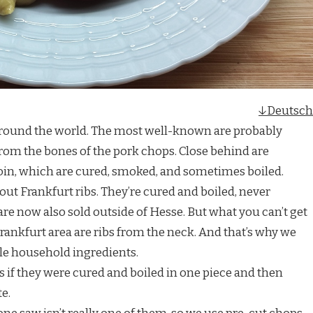
↓Deutsch
round the world. The most well-known are probably
 from the bones of the pork chops. Close behind are
oin, which are cured, smoked, and sometimes boiled.
bout Frankfurt ribs. They’re cured and boiled, never
are now also sold outside of Hesse. But what you can’t get
rankfurt area are ribs from the neck. And that’s why we
e household ingredients.
s if they were cured and boiled in one piece and then
te.