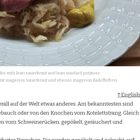
ibs with lean sauerkraut and lean mashed potatoes.
it magerem Sauerkraut und ebenso magerem Kadoffelbrei.
↑English
rall auf der Welt etwas anderes. Am bekanntesten sind
bauch oder von den Knochen vom Kotelettstrang. Gleich
n vom Schweinerücken, gepökelt, geräuchert und