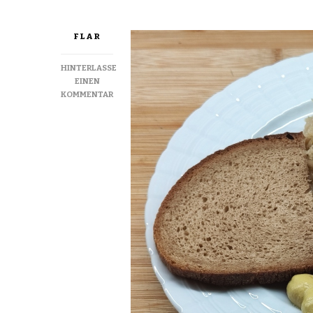
FLAR
HINTERLASSE
EINEN
ZU
KOMMENTAR
FRANKFURT
NECK
RIBS
–
FRANKFURTER
KAMMRIBBSCHER