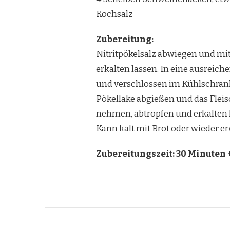
Kochsalz
Zubereitung:
Nitritpökelsalz abwiegen und mit
erkalten lassen. In eine ausreich
und verschlossen im Kühlschrank
Pökellake abgießen und das Flei
nehmen, abtropfen und erkalten 
Kann kalt mit Brot oder wieder 
Zubereitungszeit: 30 Minuten +