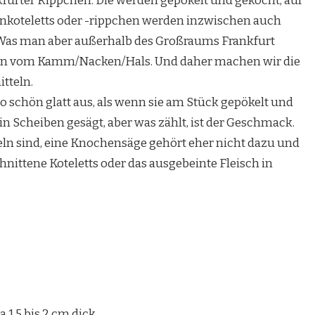
nkfurter Rippchen. Die werden gepökelt und gekocht, auf
kenkoteletts oder -rippchen werden inzwischen auch
 Was man aber außerhalb des Großraums Frankfurt
en vom Kamm/Nacken/Hals. Und daher machen wir die
tteln.
o schön glatt aus, als wenn sie am Stück gepökelt und
n Scheiben gesägt, aber was zählt, ist der Geschmack.
eln sind, eine Knochensäge gehört eher nicht dazu und
nittene Koteletts oder das ausgebeinte Fleisch in
1,5 bis 2 cm dick