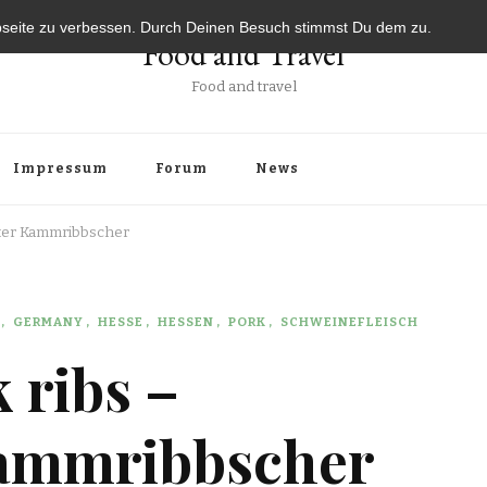
bseite zu verbessen. Durch Deinen Besuch stimmst Du dem zu.
Food and Travel
Food and travel
Impressum
Forum
News
rter Kammribbscher
GERMANY
HESSE
HESSEN
PORK
SCHWEINEFLEISCH
 ribs –
Kammribbscher