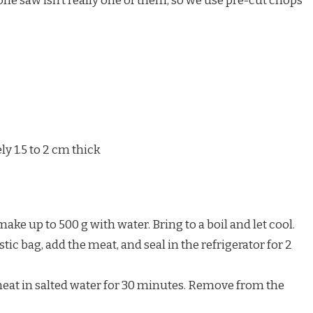
ne saw isn’t really one of them, so we use pre-cut chops
ly 1.5 to 2 cm thick
ake up to 500 g with water. Bring to a boil and let cool.
stic bag, add the meat, and seal in the refrigerator for 2
eat in salted water for 30 minutes. Remove from the