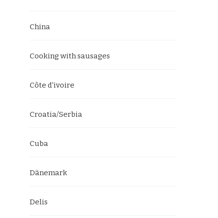
China
Cooking with sausages
Côte d'ivoire
Croatia/Serbia
Cuba
Dänemark
Delis