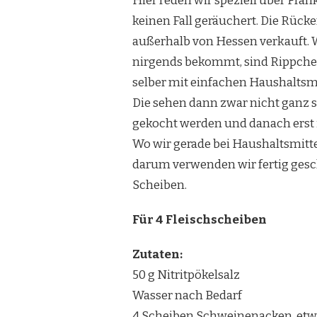
Hier reden wir speziell über Fra
keinen Fall geräuchert. Die Rüc
außerhalb von Hessen verkauft.
nirgends bekommt, sind Rippch
selber mit einfachen Haushaltsmi
Die sehen dann zwar nicht ganz s
gekocht werden und danach erst i
Wo wir gerade bei Haushaltsmitt
darum verwenden wir fertig gesch
Scheiben.
Für 4 Fleischscheiben
Zutaten:
50 g Nitritpökelsalz
Wasser nach Bedarf
4 Scheiben Schweinenacken, etwa 