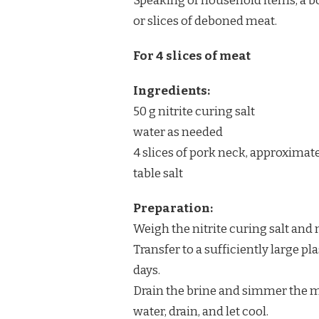
Speaking of household items, a bo
or slices of deboned meat.
For 4 slices of meat
Ingredients:
50 g nitrite curing salt
water as needed
4 slices of pork neck, approximate
table salt
Preparation:
Weigh the nitrite curing salt and m
Transfer to a sufficiently large pla
days.
Drain the brine and simmer the m
water, drain, and let cool.