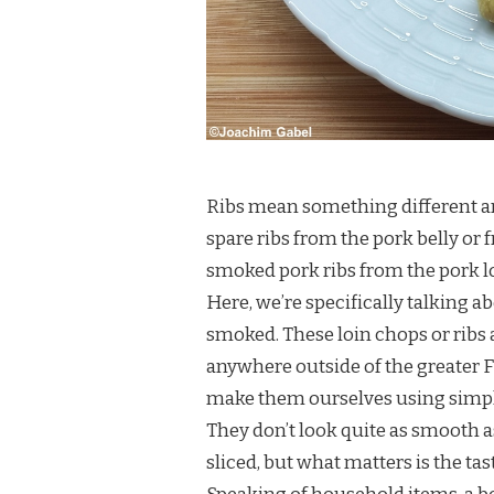
Ribs mean something different a
spare ribs from the pork belly or
smoked pork ribs from the pork l
Here, we’re specifically talking a
smoked. These loin chops or ribs 
anywhere outside of the greater F
make them ourselves using simpl
They don’t look quite as smooth a
sliced, but what matters is the tas