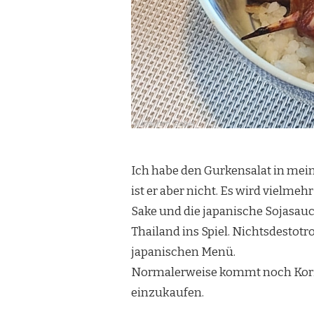
Ich habe den Gurkensalat in mein
ist er aber nicht. Es wird vielm
Sake und die japanische Sojasau
Thailand ins Spiel. Nichtsdestotr
japanischen Menü.
Normalerweise kommt noch Korian
einzukaufen.