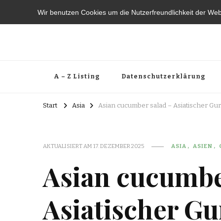
Wir benutzen Cookies um die Nutzerfreundlichkeit der We
A – Z Listing
Datenschutzerklärung
Start
Asia
Asian cucumber salad – Asiatischer Gu
AKTUALISIERT AM
17. DEZEMBER 2025
ASIA
ASIEN
Asian cucumbe
Asiatischer Gu