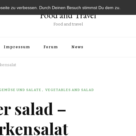
bseite zu verbessen. Durch Deinen Besuch stimmst Du dem zu.
Food and Travel
Food and travel
Impressum
Forum
News
rkensalat
GEMÜSE UND SALATE
VEGETABLES AND SALAD
r salad –
rkensalat