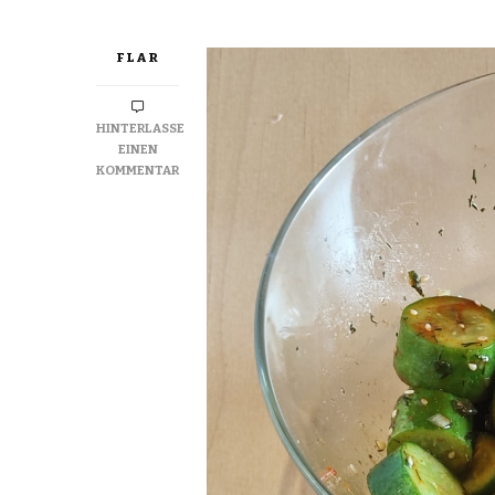
FLAR
HINTERLASSE
EINEN
ZU
KOMMENTAR
ASIAN
CUCUMBER
SALAD
–
ASIATISCHER
GURKENSALAT