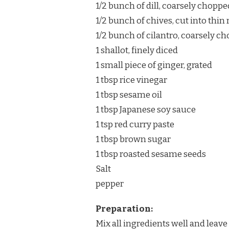
1/2 bunch of dill, coarsely choppe
1/2 bunch of chives, cut into thin 
1/2 bunch of cilantro, coarsely c
1 shallot, finely diced
1 small piece of ginger, grated
1 tbsp rice vinegar
1 tbsp sesame oil
1 tbsp Japanese soy sauce
1 tsp red curry paste
1 tbsp brown sugar
1 tbsp roasted sesame seeds
Salt
pepper
Preparation:
Mix all ingredients well and leave 