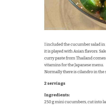
I included the cucumber salad in m
it is played with Asian flavors. 
curry paste from Thailand comes i
vitamins for the Japanese menu.
Normally there is cilandro in the s
2 servings
Ingredients:
250 g mini cucumbers, cut into la