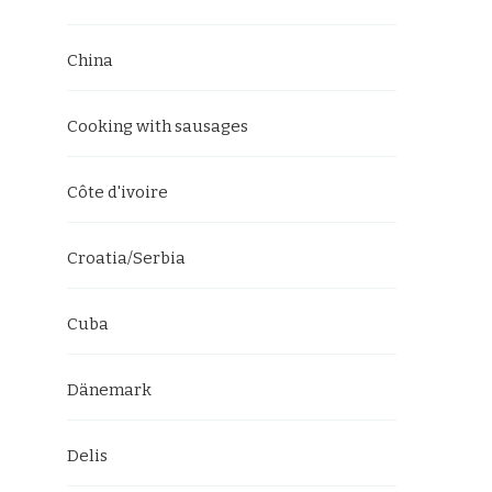
China
Cooking with sausages
Côte d'ivoire
Croatia/Serbia
Cuba
Dänemark
Delis