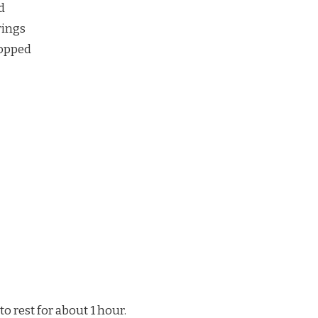
d
rings
hopped
to rest for about 1 hour.