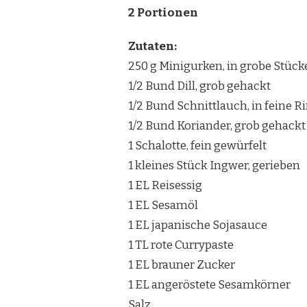
2 Portionen
Zutaten:
250 g Minigurken, in grobe Stück
1/2 Bund Dill, grob gehackt
1/2 Bund Schnittlauch, in feine R
1/2 Bund Koriander, grob gehackt
1 Schalotte, fein gewürfelt
1 kleines Stück Ingwer, gerieben
1 EL Reisessig
1 EL Sesamöl
1 EL japanische Sojasauce
1 TL rote Currypaste
1 EL brauner Zucker
1 EL angeröstete Sesamkörner
Salz