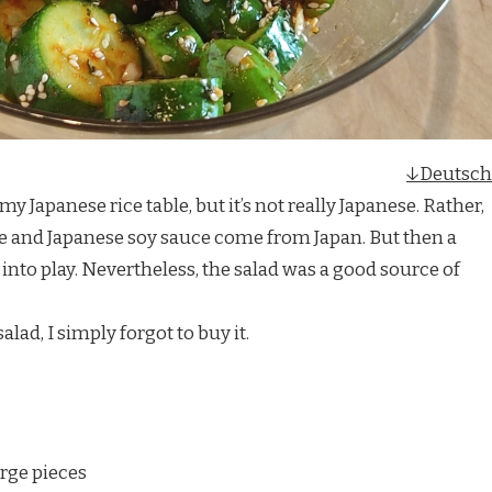
↓Deutsch
y Japanese rice table, but it’s not really Japanese. Rather,
Sake and Japanese soy sauce come from Japan. But then a
nto play. Nevertheless, the salad was a good source of
alad, I simply forgot to buy it.
rge pieces