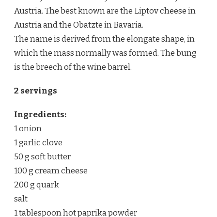
Austria. The best known are the Liptov cheese in
Austria and the Obatzte in Bavaria.
The name is derived from the elongate shape, in
which the mass normally was formed. The bung
is the breech of the wine barrel.
2 servings
Ingredients:
1 onion
1 garlic clove
50 g soft butter
100 g cream cheese
200 g quark
salt
1 tablespoon hot paprika powder