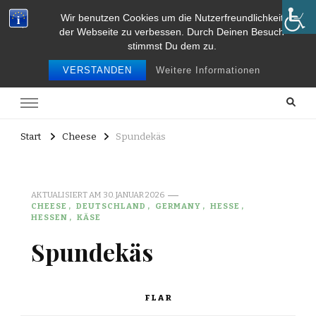
Wir benutzen Cookies um die Nutzerfreundlichkeit
Food and Travel
der Webseite zu verbessen. Durch Deinen Besuch
stimmst Du dem zu.
Food and travel
VERSTANDEN
Weitere Informationen
Start
Cheese
Spundekäs
AKTUALISIERT AM
30. JANUAR 2026
CHEESE
DEUTSCHLAND
GERMANY
HESSE
HESSEN
KÄSE
Spundekäs
FLAR