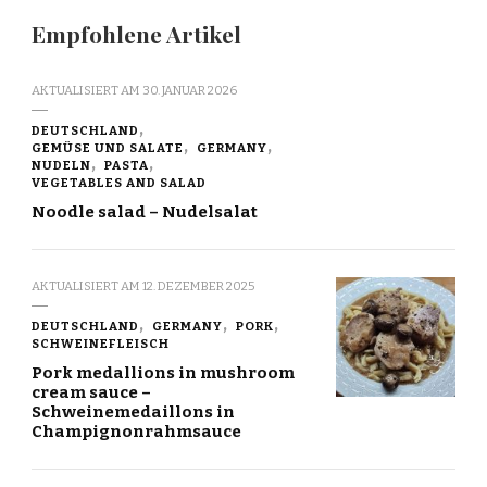
Empfohlene Artikel
AKTUALISIERT AM
30. JANUAR 2026
DEUTSCHLAND
GEMÜSE UND SALATE
GERMANY
NUDELN
PASTA
VEGETABLES AND SALAD
Noodle salad – Nudelsalat
AKTUALISIERT AM
12. DEZEMBER 2025
DEUTSCHLAND
GERMANY
PORK
SCHWEINEFLEISCH
Pork medallions in mushroom
cream sauce –
Schweinemedaillons in
Champignonrahmsauce