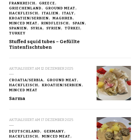
FRANKREICH
GREECE
GRIECHENLAND
GROUND MEAT
HACKFLEISCH
ITALIEN
ITALY
KROATIEN/SERBIEN
MAGHREB
MINCED MEAT
RINDFLEISCH
SPAIN
SPANIEN
SYRIA
SYRIEN
TÜRKEI
TURKEY
Stuffed squid tubes – Gefüllte
Tintenfischtuben
AKTUALISIERT AM
12. DEZEMBER 2025
CROATIA/SERBIA
GROUND MEAT
HACKFLEISCH
KROATIEN/SERBIEN
MINCED MEAT
Sarma
AKTUALISIERT AM
17. DEZEMBER 2025
DEUTSCHLAND
GERMANY
HACKFLEISCH
MINCED MEAT