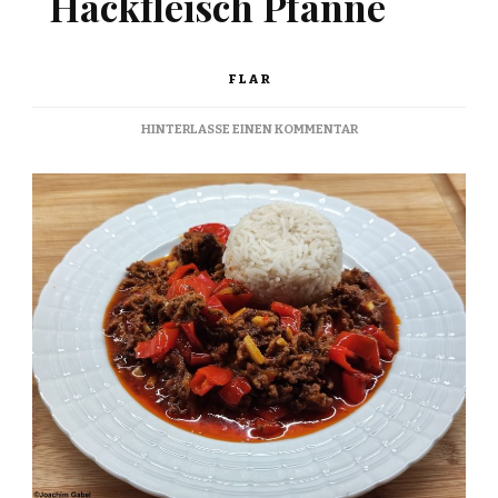
Hackfleisch Pfanne
FLAR
ZU
HINTERLASSE EINEN KOMMENTAR
PAPRIKA
MINCED
MEAT
PAN
–
PAPRIKA
HACKFLEISCH
PFANNE