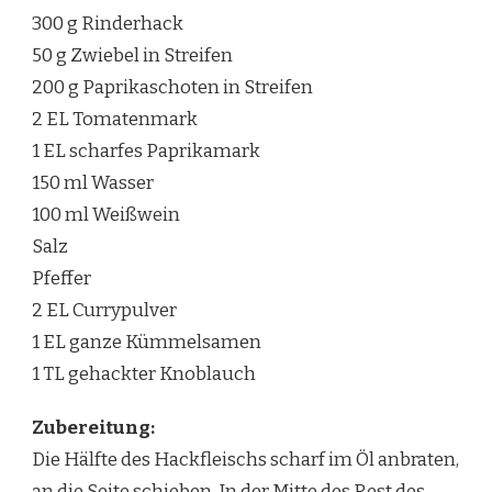
300 g Rinderhack
50 g Zwiebel in Streifen
200 g Paprikaschoten in Streifen
2 EL Tomatenmark
1 EL scharfes Paprikamark
150 ml Wasser
100 ml Weißwein
Salz
Pfeffer
2 EL Currypulver
1 EL ganze Kümmelsamen
1 TL gehackter Knoblauch
Zubereitung:
Die Hälfte des Hackfleischs scharf im Öl anbraten,
an die Seite schieben. In der Mitte des Rest des