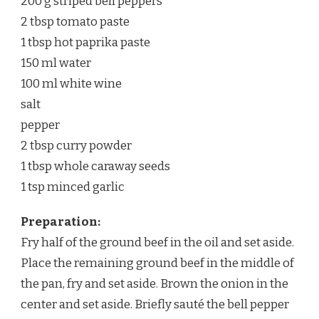
200 g striped bell peppers
2 tbsp tomato paste
1 tbsp hot paprika paste
150 ml water
100 ml white wine
salt
pepper
2 tbsp curry powder
1 tbsp whole caraway seeds
1 tsp minced garlic
Preparation:
Fry half of the ground beef in the oil and set aside.
Place the remaining ground beef in the middle of
the pan, fry and set aside. Brown the onion in the
center and set aside. Briefly sauté the bell pepper