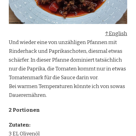
↑English
Und wieder eine von unzähligen Pfannen mit
Rinderhack und Paprikaschoten, diesmal etwas
schärfer. In dieser Pfanne dominiert tatsächlich
nur die Paprika, die Tomaten kommt nur in etwas
Tomatenmark für die Sauce darin vor.
Bei warmen Temperaturen könnte ich von sowas
Dauerernähren.
2 Portionen
Zutaten:
3 EL Olivenöl