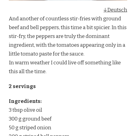
↓Deutsch
And another of countless stir-fries with ground
beef and bell peppers, this time a bit spicier. In this
stir-fry, the peppers are truly the dominant
ingredient, with the tomatoes appearing only in a
little tomato paste for the sauce.
In warm weather I could live off something like
this all the time.
2 servings
Ingredients:
3 tbsp olive oil
300 g ground beef
50 g striped onion