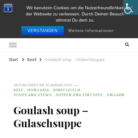
Wir benutzen Cookies um die Nutzerfreundlichkeit
Food and Travel
der Webseite zu verbessen. Durch Deinen Besuch
stimmst Du dem zu.
Food and travel
VERSTANDEN
Weitere Informationen
Start
Beef
Goulash soup – Gulaschsuppe
AKTUALISIERT AM
30. JANUAR 2026
BEEF
HUNGARIA
RINDFLEISCH
SOUPS AND STEWS
SUPPEN UND EINTÖPFE
UNGARN
Goulash soup –
Gulaschsuppe