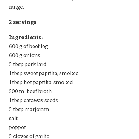
range.
2 servings
Ingredients:
600 g of beef leg
600 g onions
2 tbsp pork lard
1 tbsp sweet paprika, smoked
1 tbsp hot paprika, smoked
500 ml beef broth
1 tbsp caraway seeds
2 tbsp marjoram
salt
pepper
2 cloves of garlic