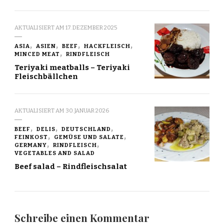
AKTUALISIERT AM
17. DEZEMBER 2025
ASIA
ASIEN
BEEF
HACKFLEISCH
MINCED MEAT
RINDFLEISCH
Teriyaki meatballs – Teriyaki
Fleischbällchen
AKTUALISIERT AM
30. JANUAR 2026
BEEF
DELIS
DEUTSCHLAND
FEINKOST
GEMÜSE UND SALATE
GERMANY
RINDFLEISCH
VEGETABLES AND SALAD
Beef salad – Rindfleischsalat
Schreibe einen Kommentar