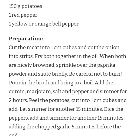
150 g potatoes
1 red pepper
1 yellow or orange bell pepper
Preparation:
Cut the meat into 1 cm cubes and cut the onion
into strips. Fry both together in the oil. When both
are nicely browned, sprinkle over the paprika
powder and sauté briefly. Be careful not to burn!
Pour in the broth and bring to a boil. Add the
cumin, marjoram, salt and pepper and simmer for
2 hours. Peel the potatoes, cut into 1 cm cubes and
add. Let simmer for another 15 minutes. Dice the
peppers, add and simmer for another 15 minutes,
adding the chopped garlic 5 minutes before the
end.