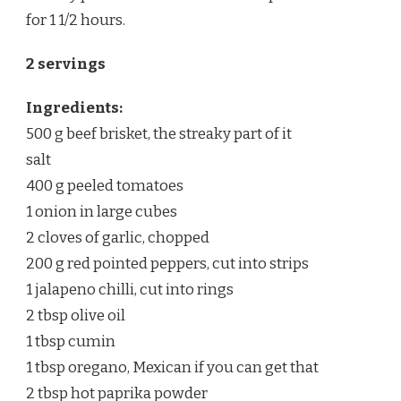
for 1 1/2 hours.
2 servings
Ingredients:
500 g beef brisket, the streaky part of it
salt
400 g peeled tomatoes
1 onion in large cubes
2 cloves of garlic, chopped
200 g red pointed peppers, cut into strips
1 jalapeno chilli, cut into rings
2 tbsp olive oil
1 tbsp cumin
1 tbsp oregano, Mexican if you can get that
2 tbsp hot paprika powder