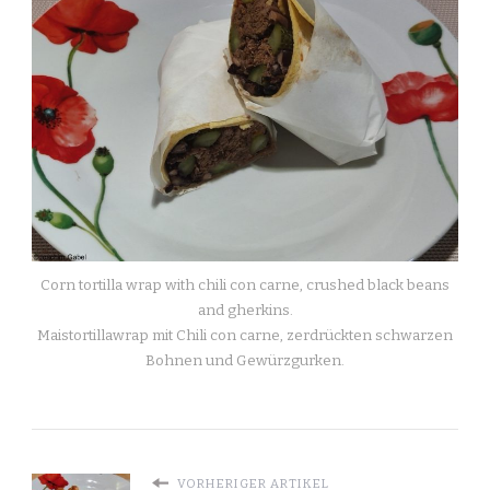
Corn tortilla wrap with chili con carne, crushed black beans
and gherkins.
Maistortillawrap mit Chili con carne, zerdrückten schwarzen
Bohnen und Gewürzgurken.
VORHERIGER ARTIKEL