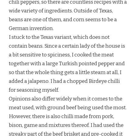
chili peppers, so there are countless recipes with a
wide variety of ingredients. Outside of Texas,
beans are one of them, and corn seems to be a
German invention.
I stuck to the Texas variant, which does not
contain beans. Since a certain lady of the house is
a bit sensitive to spiciness, I cooked the meat
together with a large Turkish pointed pepper and
so that the whole thing gets a little steam at all, I
added a jalapeno. I had a chopped Birdeye chilli
for seasoning myself.
Opinions also differ widely when it comes to the
meat used, with ground beef being used the most.
However, there is also chilli made from pork,
bison, game and mixtures thereof. I had used the
streaky part of the beef brisket and pre-cooked it