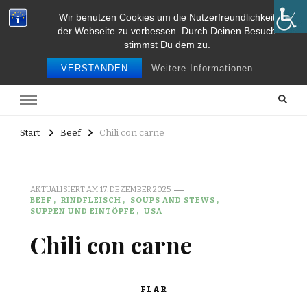
Wir benutzen Cookies um die Nutzerfreundlichkeit
Food and Travel
der Webseite zu verbessen. Durch Deinen Besuch
stimmst Du dem zu.
Food and travel
VERSTANDEN
Weitere Informationen
Start
Beef
Chili con carne
AKTUALISIERT AM
17. DEZEMBER 2025
BEEF
RINDFLEISCH
SOUPS AND STEWS
SUPPEN UND EINTÖPFE
USA
Chili con carne
FLAR