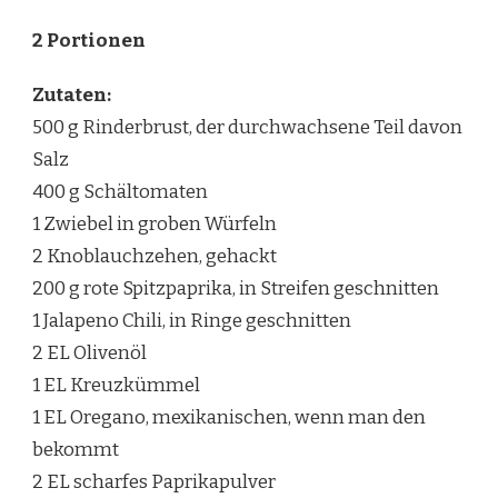
2 Portionen
Zutaten:
500 g Rinderbrust, der durchwachsene Teil davon
Salz
400 g Schältomaten
1 Zwiebel in groben Würfeln
2 Knoblauchzehen, gehackt
200 g rote Spitzpaprika, in Streifen geschnitten
1 Jalapeno Chili, in Ringe geschnitten
2 EL Olivenöl
1 EL Kreuzkümmel
1 EL Oregano, mexikanischen, wenn man den
bekommt
2 EL scharfes Paprikapulver