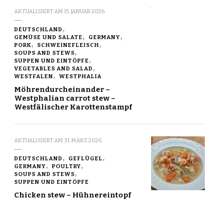
AKTUALISIERT AM
15. JANUAR 2026
DEUTSCHLAND
GEMÜSE UND SALATE
GERMANY
PORK
SCHWEINEFLEISCH
SOUPS AND STEWS
SUPPEN UND EINTÖPFE
VEGETABLES AND SALAD
WESTFALEN
WESTPHALIA
Möhrendurcheinander –
Westphalian carrot stew –
Westfälischer Karottenstampf
AKTUALISIERT AM
31. MÄRZ 2026
DEUTSCHLAND
GEFLÜGEL
GERMANY
POULTRY
SOUPS AND STEWS
SUPPEN UND EINTÖPFE
Chicken stew – Hühnereintopf