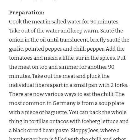
Preparation:
Cook the meat in salted water for 90 minutes.
Take out of the water and keep warm. Sauté the
onion in the oil until translucent, briefly sauté the
garlic, pointed pepper and chilli pepper. Add the
tomatoes and mash a little, stir in the spices. Put
the meat on top and simmer for another 90
minutes. Take out the meat and pluck the
individual fibers apart in a small pan with 2 forks.
There are now various ways to eat the chilli. The
most common in Germany is from a soup plate
with a piece of baguette. You can pack the whole
thing in tortillas or tacos with iceberg lettuce and
a black or red bean paste. Sloppy Joes, where a
hamburger bun is filled with the chilli and other