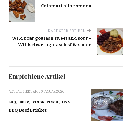
Calamari alla romana
NÄCHSTER ARTIKEL
Wild boar goulash sweet and sour -
Wildschweingulasch süß-sauer
Empfohlene Artikel
AKTUALISIERT AM
30. JANUAR 2026
BBQ
BEEF
RINDFLEISCH
USA
BBQ Beef Brisket