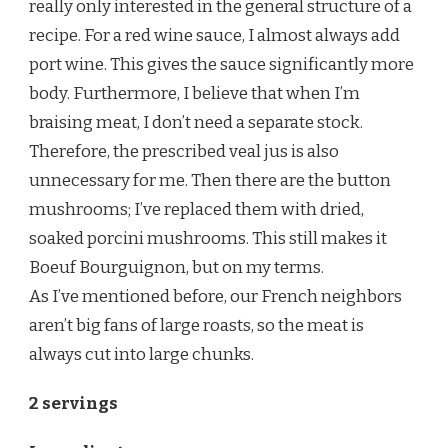
really only interested in the general structure of a
recipe. For a red wine sauce, I almost always add
port wine. This gives the sauce significantly more
body. Furthermore, I believe that when I’m
braising meat, I don’t need a separate stock.
Therefore, the prescribed veal jus is also
unnecessary for me. Then there are the button
mushrooms; I’ve replaced them with dried,
soaked porcini mushrooms. This still makes it
Boeuf Bourguignon, but on my terms.
As I’ve mentioned before, our French neighbors
aren’t big fans of large roasts, so the meat is
always cut into large chunks.
2 servings