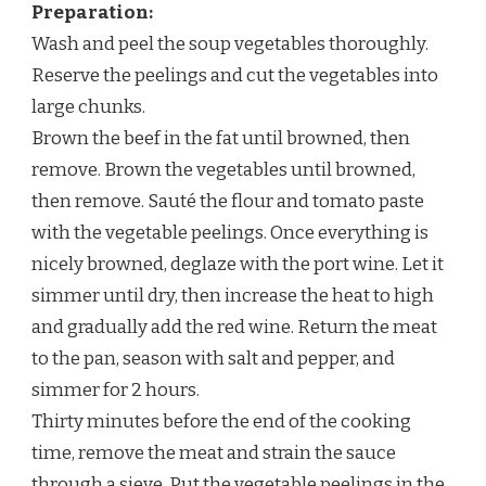
Preparation:
Wash and peel the soup vegetables thoroughly.
Reserve the peelings and cut the vegetables into
large chunks.
Brown the beef in the fat until browned, then
remove. Brown the vegetables until browned,
then remove. Sauté the flour and tomato paste
with the vegetable peelings. Once everything is
nicely browned, deglaze with the port wine. Let it
simmer until dry, then increase the heat to high
and gradually add the red wine. Return the meat
to the pan, season with salt and pepper, and
simmer for 2 hours.
Thirty minutes before the end of the cooking
time, remove the meat and strain the sauce
through a sieve. Put the vegetable peelings in the