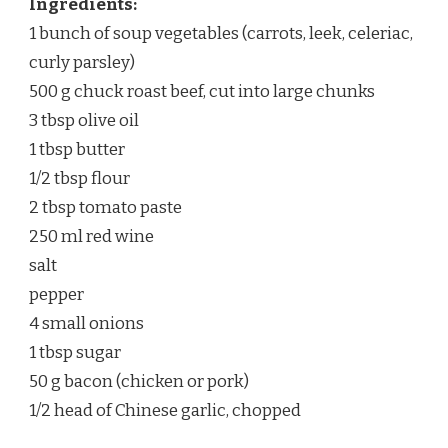
Ingredients:
1 bunch of soup vegetables (carrots, leek, celeriac,
curly parsley)
500 g chuck roast beef, cut into large chunks
3 tbsp olive oil
1 tbsp butter
1/2 tbsp flour
2 tbsp tomato paste
250 ml red wine
salt
pepper
4 small onions
1 tbsp sugar
50 g bacon (chicken or pork)
1/2 head of Chinese garlic, chopped