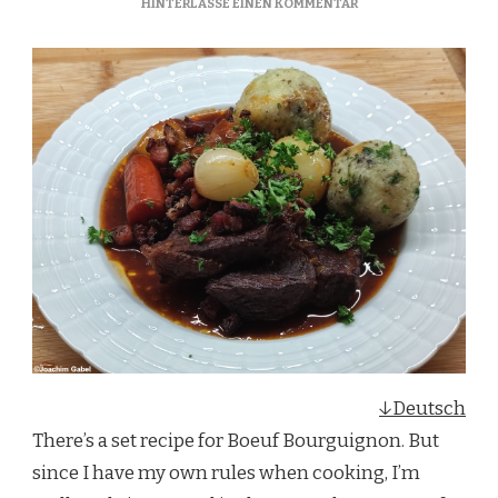
ZU
HINTERLASSE EINEN KOMMENTAR
BOEUF
BOURGUIGNON
↓Deutsch
There’s a set recipe for Boeuf Bourguignon. But
since I have my own rules when cooking, I’m