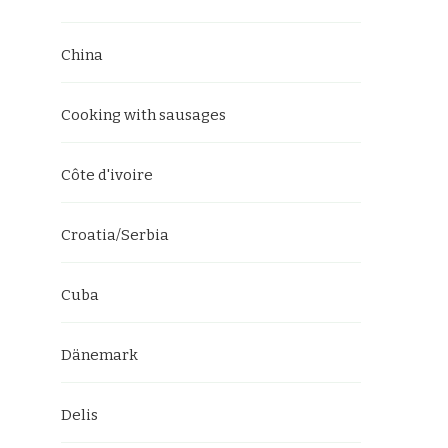
China
Cooking with sausages
Côte d'ivoire
Croatia/Serbia
Cuba
Dänemark
Delis