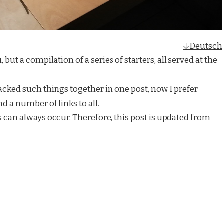
↓Deutsch
 but a compilation of a series of starters, all served at the
acked such things together in one post, now I prefer
d a number of links to all.
can always occur. Therefore, this post is updated from