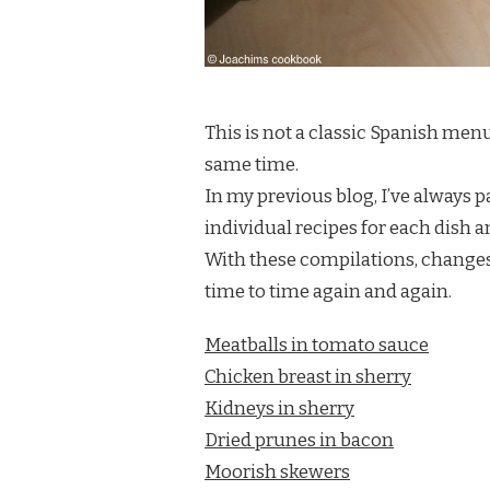
This is not a classic Spanish menu,
same time.
In my previous blog, I’ve always p
individual recipes for each dish an
With these compilations, changes 
time to time again and again.
Meatballs in tomato sauce
Chicken breast in sherry
Kidneys in sherry
Dried prunes in bacon
Moorish skewers