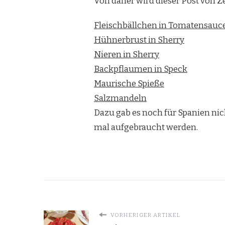
Von daher wird dieser Post von Ze
Fleischbällchen in Tomatensauc
Hühnerbrust in Sherry
Nieren in Sherry
Backpflaumen in Speck
Maurische Spieße
Salzmandeln
Dazu gab es noch für Spanien nic
mal aufgebraucht werden.
VORHERIGER ARTIKEL