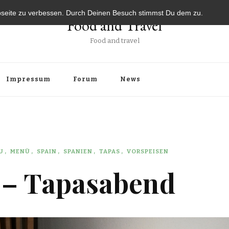
bseite zu verbessen. Durch Deinen Besuch stimmst Du dem zu.
Food and Travel
Food and travel
Impressum
Forum
News
U
MENÜ
SPAIN
SPANIEN
TAPAS
VORSPEISEN
 – Tapasabend