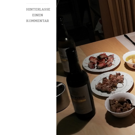
HINTERLASSE
EINEN
ZU
KOMMENTAR
TAPAS
EVENING
–
TAPASABEND