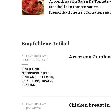
Albóndigas En Salsa De Tomate -
Meatballs in tomato sauce -
Fleischbällchen in Tomatensau
Empfohlene Artikel
Arroz con Gamba
AKTUALISIERT AM
12. DEZEMBER 2025
FISCH UND
MEERESFRÜCHTE
FISH AND SEAFOOD
REIS
RICE
SPAIN
SPANIEN
Chicken breast in
AKTUALISIERT AM
30. JANUAR 2026