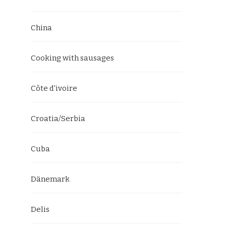
China
Cooking with sausages
Côte d'ivoire
Croatia/Serbia
Cuba
Dänemark
Delis