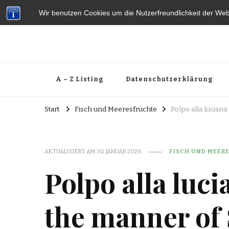
Wir benutzen Cookies um die Nutzerfreundlichkeit der We
A – Z Listing
Datenschutzerklärung
Start
Fisch und Meeresfrüchte
Polpo alla luciana
AKTUALISIERT AM
30. JANUAR 2026
FISCH UND MEER
Polpo alla luc
the manner of 