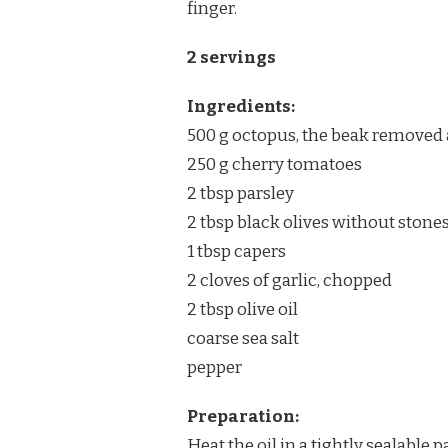
finger.
2 servings
Ingredients:
500 g octopus, the beak removed a
250 g cherry tomatoes
2 tbsp parsley
2 tbsp black olives without stone
1 tbsp capers
2 cloves of garlic, chopped
2 tbsp olive oil
coarse sea salt
pepper
Preparation:
Heat the oil in a tightly sealable 