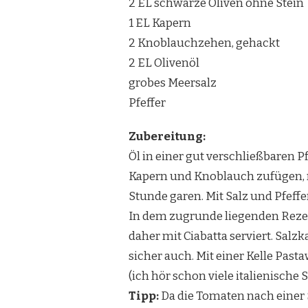
2 EL schwarze Oliven ohne Stein
1 EL Kapern
2 Knoblauchzehen, gehackt
2 EL Olivenöl
grobes Meersalz
Pfeffer
Zubereitung:
Öl in einer gut verschließbaren P
Kapern und Knoblauch zufügen, mi
Stunde garen. Mit Salz und Pfeff
In dem zugrunde liegenden Rezep
daher mit Ciabatta serviert. Salz
sicher auch. Mit einer Kelle Past
(ich hör schon viele italienische
Tipp:
Da die Tomaten nach einer 