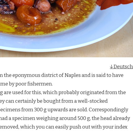
↓Deutsch
 the eponymous district of Naples and is said to have
 time by poor fishermen.
 g are used for this, which probably originated from the
ey can certainly be bought from a well-stocked
pecimens from 300 g upwards are sold. Correspondingly
 I had a specimen weighing around 500 g, the head already
 removed, which you can easily push out with your index