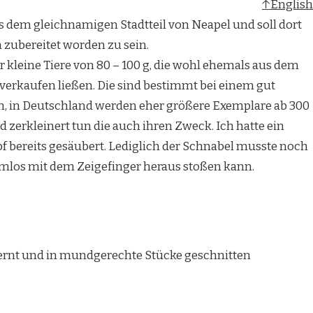
↑English
s dem gleichnamigen Stadtteil von Neapel und soll dort
 zubereitet worden zu sein.
leine Tiere von 80 – 100 g, die wohl ehemals aus dem
verkaufen ließen. Die sind bestimmt bei einem gut
en, in Deutschland werden eher größere Exemplare ab 300
 zerkleinert tun die auch ihren Zweck. Ich hatte ein
f bereits gesäubert. Lediglich der Schnabel musste noch
mlos mit dem Zeigefinger heraus stoßen kann.
fernt und in mundgerechte Stücke geschnitten