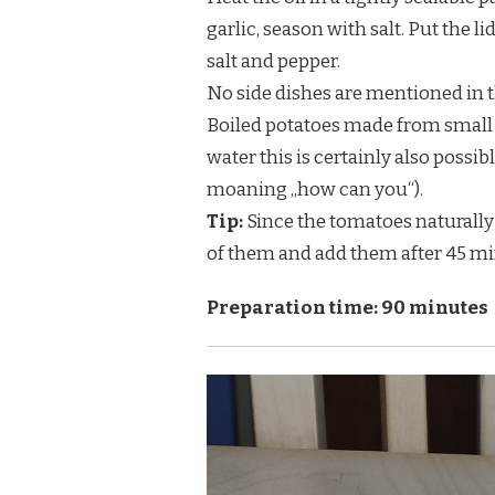
garlic, season with salt. Put the l
salt and pepper.
No side dishes are mentioned in t
Boiled potatoes made from small w
water this is certainly also possibl
moaning „how can you“).
Tip:
Since the tomatoes naturally
of them and add them after 45 mi
Preparation time: 90 minutes