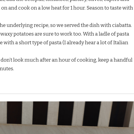
id on and cook on a low heat for 1 hour. Season to taste with
he underlying recipe, so we served the dish with ciabatta.
axy potatoes are sure to work too. With a ladle of pasta
e with a short type of pasta (I already hear a lot of Italian
 don’t look much after an hour of cooking, keep a handful
nutes.