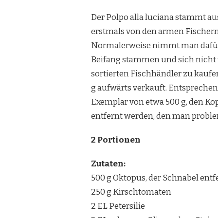
Der Polpo alla luciana stammt au
erstmals von den armen Fischern
Normalerweise nimmt man dafür k
Beifang stammen und sich nicht 
sortierten Fischhändler zu kauf
g aufwärts verkauft. Entsprechend
Exemplar von etwa 500 g, den Kop
entfernt werden, den man proble
2 Portionen
Zutaten:
500 g Oktopus, der Schnabel ent
250 g Kirschtomaten
2 EL Petersilie