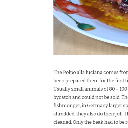
The Polpo alla luciana comes from
been prepared there for the first
Usually small animals of 80 – 100
bycatch and could not be sold. Th
fishmonger, in Germany larger s
shredded, they also do their job.
cleaned. Only the beak had to be