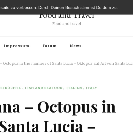
bseite zu verbessen. Durch Deinen Besuch stimmst Du dem zu.
Food and Travel
Food and travel
Impressum
Forum
News
 – Octopus in the manner of Santa Lucia – Oktopus auf Art von Santa Luc
ESFRÜCHTE
FISH AND SEAFOOD
ITALIEN
ITALY
iana – Octopus in
Santa Lucia –