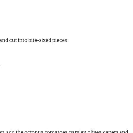
nd cut into bite-sized pieces
s
pan, add the octopus, tomatoes, parsley, olives, capers and