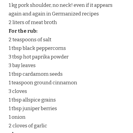
1 kg pork shoulder, no neck! even if it appears
again and again in Germanized recipes
2 liters of meat broth
For the rub:
2 teaspoons of salt
1 tbsp black peppercorns
3 tbsp hot paprika powder
3 bay leaves
1 tbsp cardamom seeds
1 teaspoon ground cinnamon
3 cloves
1 tbsp allspice grains
1 tbsp juniper berries
1 onion
2 cloves of garlic