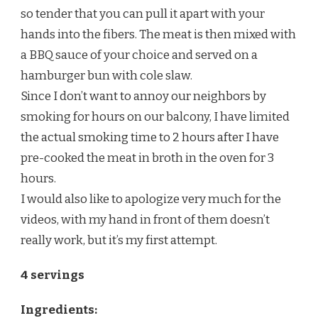
so tender that you can pull it apart with your
hands into the fibers. The meat is then mixed with
a BBQ sauce of your choice and served on a
hamburger bun with cole slaw.
Since I don’t want to annoy our neighbors by
smoking for hours on our balcony, I have limited
the actual smoking time to 2 hours after I have
pre-cooked the meat in broth in the oven for 3
hours.
I would also like to apologize very much for the
videos, with my hand in front of them doesn’t
really work, but it’s my first attempt.
4 servings
Ingredients: