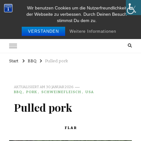
Wir benutzen Cookies um die Nutzerfreundlichkeit
Food and Travel
der Webseite zu verbessen. Durch Deinen Besuch
stimmst Du dem zu.
Food and travel
VERSTANDEN
Weitere Informationen
Start
BBQ
Pulled pork
AKTUALISIERT AM
30. JANUAR 2026
BBQ
PORK
SCHWEINEFLEISCH
USA
Pulled pork
FLAR