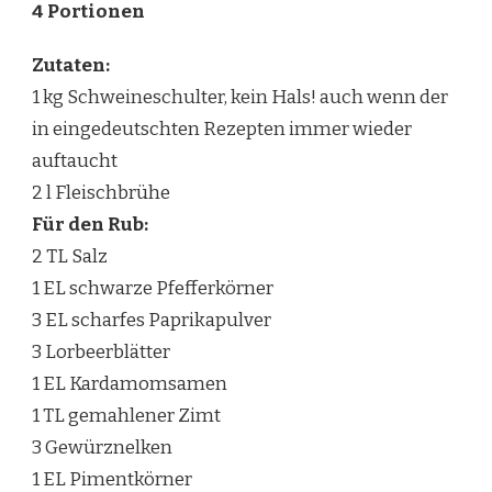
4 Portionen
Zutaten:
1 kg Schweineschulter, kein Hals! auch wenn der
in eingedeutschten Rezepten immer wieder
auftaucht
2 l Fleischbrühe
Für den Rub:
2 TL Salz
1 EL schwarze Pfefferkörner
3 EL scharfes Paprikapulver
3 Lorbeerblätter
1 EL Kardamomsamen
1 TL gemahlener Zimt
3 Gewürznelken
1 EL Pimentkörner