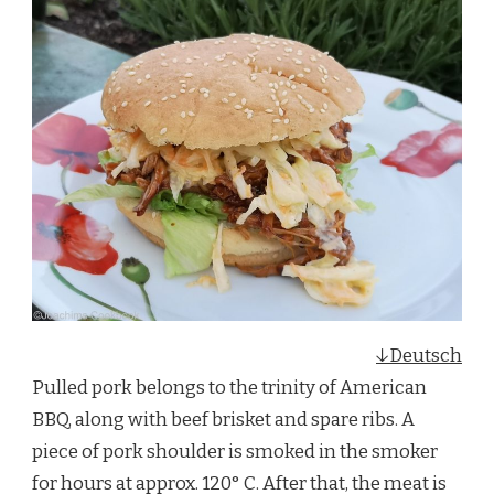
↓Deutsch
Pulled pork belongs to the trinity of American
BBQ, along with beef brisket and spare ribs. A
piece of pork shoulder is smoked in the smoker
for hours at approx. 120° C. After that, the meat is