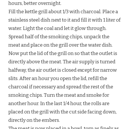
hours, better overnight.
Fill the kettle grill about 1/3 with charcoal. Place a
stainless steel dish next to it and fill it with 1 liter of
water. Light the coal and let it glow through.
Spread half of the smoking chips, unpack the
meat and place on the grill over the water dish.
Now put the lid of the grill on so that the outlet is
directly above the meat. The air supply is turned
halfway, the air outlet is closed except for narrow
slits. After an hour you open the lid, refill the
charcoal if necessary and spread the rest of the
smoking chips. Turn the meat and smoke for
another hour. In the last 1/4 hour, the rolls are
placed on the grill with the cut side facing down,
directly on the embers.
The meat is now placed in a bowl, torn as finely as