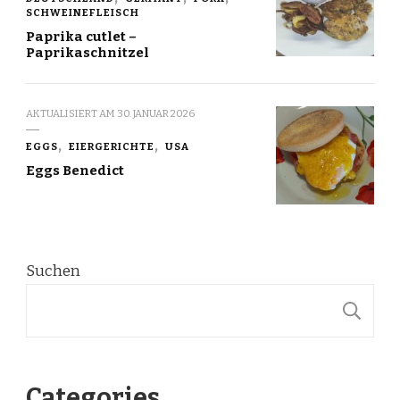
SCHWEINEFLEISCH
Paprika cutlet –
Paprikaschnitzel
AKTUALISIERT AM
30. JANUAR 2026
EGGS
EIERGERICHTE
USA
Eggs Benedict
Suchen
S
Categories