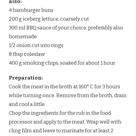
also:
4 hamburger buns
200 g iceberg lettuce, coarsely cut
300 ml BBQ sauce of your choice, preferably also
homemade
1/2 onion cut into rings
8 tbsp coleslaw
400 g smoking chips, soaked for about 1 hour
Preparation:
Cook the meat in the broth at 160° C for 3 hours
while turning once. Remove from the broth, drain
and cool a little.
Chop the ingredients for the rub in the food
processor and apply to the meat. Wrap well with
cling film and leave to marinate for at least 2