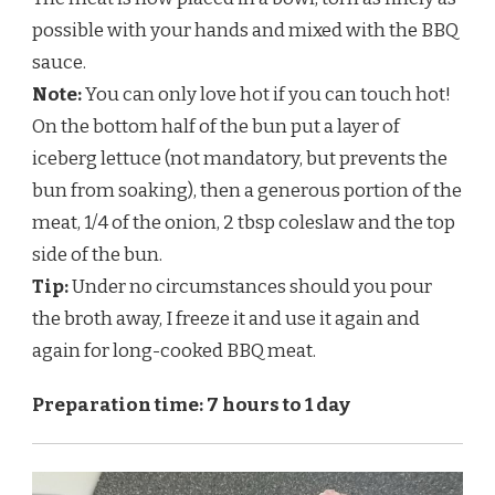
possible with your hands and mixed with the BBQ
sauce.
Note:
You can only love hot if you can touch hot!
On the bottom half of the bun put a layer of
iceberg lettuce (not mandatory, but prevents the
bun from soaking), then a generous portion of the
meat, 1/4 of the onion, 2 tbsp coleslaw and the top
side of the bun.
Tip:
Under no circumstances should you pour
the broth away, I freeze it and use it again and
again for long-cooked BBQ meat.
Preparation time: 7 hours to 1 day