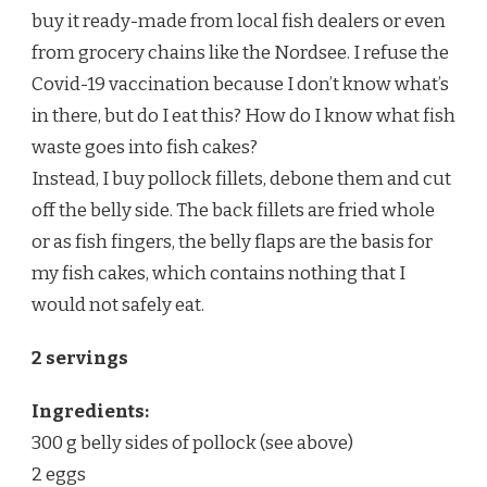
buy it ready-made from local fish dealers or even
from grocery chains like the Nordsee. I refuse the
Covid-19 vaccination because I don’t know what’s
in there, but do I eat this? How do I know what fish
waste goes into fish cakes?
Instead, I buy pollock fillets, debone them and cut
off the belly side. The back fillets are fried whole
or as fish fingers, the belly flaps are the basis for
my fish cakes, which contains nothing that I
would not safely eat.
2 servings
Ingredients:
300 g belly sides of pollock (see above)
2 eggs