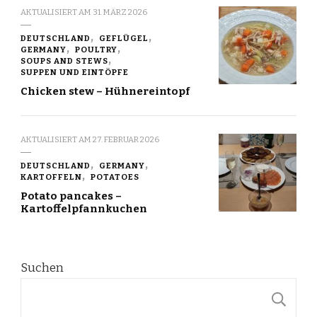
AKTUALISIERT AM
31. MÄRZ 2026
DEUTSCHLAND
GEFLÜGEL
GERMANY
POULTRY
SOUPS AND STEWS
SUPPEN UND EINTÖPFE
Chicken stew – Hühnereintopf
AKTUALISIERT AM
27. FEBRUAR 2026
DEUTSCHLAND
GERMANY
KARTOFFELN
POTATOES
Potato pancakes –
Kartoffelpfannkuchen
Suchen
S