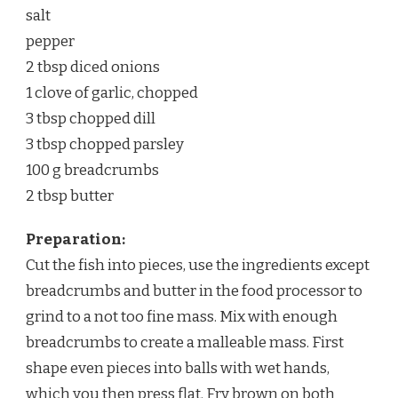
salt
pepper
2 tbsp diced onions
1 clove of garlic, chopped
3 tbsp chopped dill
3 tbsp chopped parsley
100 g breadcrumbs
2 tbsp butter
Preparation:
Cut the fish into pieces, use the ingredients except
breadcrumbs and butter in the food processor to
grind to a not too fine mass. Mix with enough
breadcrumbs to create a malleable mass. First
shape even pieces into balls with wet hands,
which you then press flat. Fry brown on both